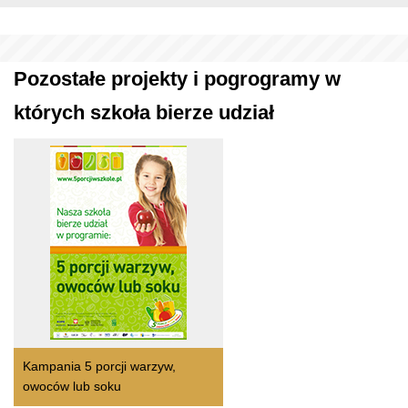
Pozostałe projekty i pogrogramy w
których szkoła bierze udział
Kampania 5 porcji warzyw,
owoców lub soku