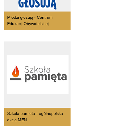
Młodzi głosują - Centrum
Edukacji Obywatelskiej
Szkoła pamieta - ogólnopolska
akcja MEN