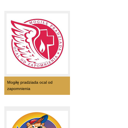
Mogiłę pradziada ocal od
zapomnienia