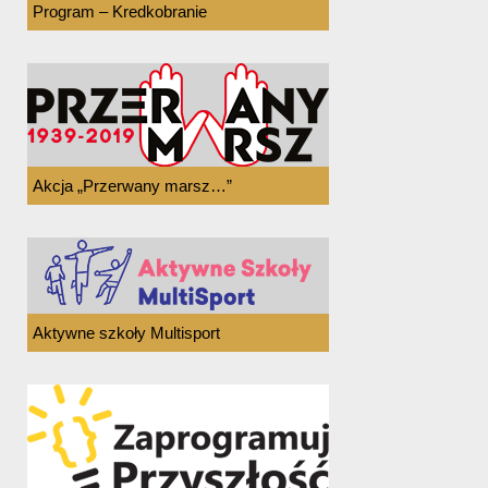
Program – Kredkobranie
Akcja „Przerwany marsz…”
Aktywne szkoły Multisport