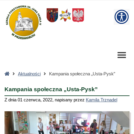
Kampania
społeczna
W
"Usta-
Pysk"
bu
-
Szkoła
Podstawowa
Strona
Aktualności
Kampania społeczna „Usta-Pysk”
główna
Kampania społeczna „Usta-Pysk”
Z dnia
01 czerwca, 2022
,
napisany przez
Kamila Trznadel