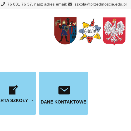
:
76 831 76 37, nasz adres email:
szkola@przedmoscie.edu.pl
RTA SZKOŁY
DANE KONTAKTOWE