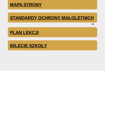
MAPA STRONY
STANDARDY OCHRONY MAŁOLETNICH
PLAN LEKCJI
80LECIE SZKOŁY