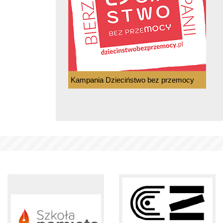
Kampania Dzieciństwo bez przemocy