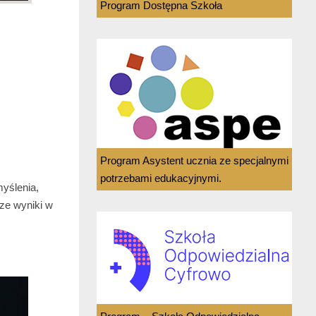
Program Dostępna Szkoła
Program Asystent ucznia ze specjalnymi
potrzebami edukacyjnymi.
yślenia,
sze wyniki w