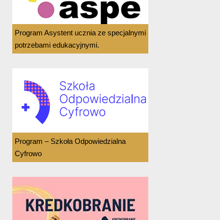
Program Asystent ucznia ze specjalnymi
potrzebami edukacyjnymi.
Program – Szkoła Odpowiedzialna
Cyfrowo