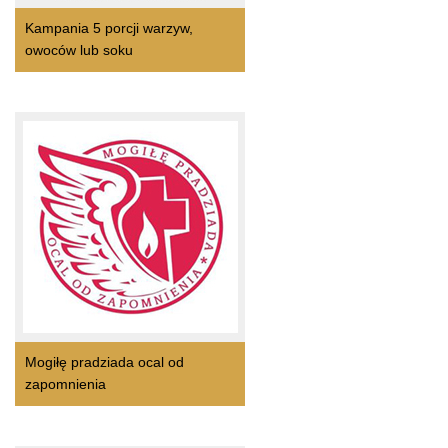
Kampania 5 porcji warzyw,
owoców lub soku
Mogiłę pradziada ocal od
zapomnienia