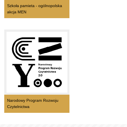
Szkoła pamieta - ogólnopolska
akcja MEN
Narodowy Program Rozwoju
Czytelnictwa