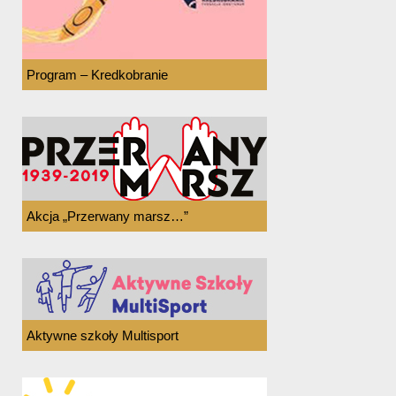
Program – Kredkobranie
Akcja „Przerwany marsz…”
Aktywne szkoły Multisport