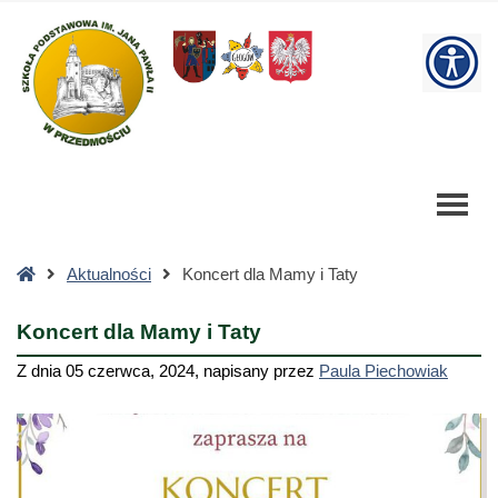
Koncert
dla
W
Mamy
i
bu
Taty
-
Szkoła
Podstawowa
Strona
Aktualności
Koncert dla Mamy i Taty
główna
Koncert dla Mamy i Taty
Z dnia
05 czerwca, 2024
,
napisany przez
Paula Piechowiak