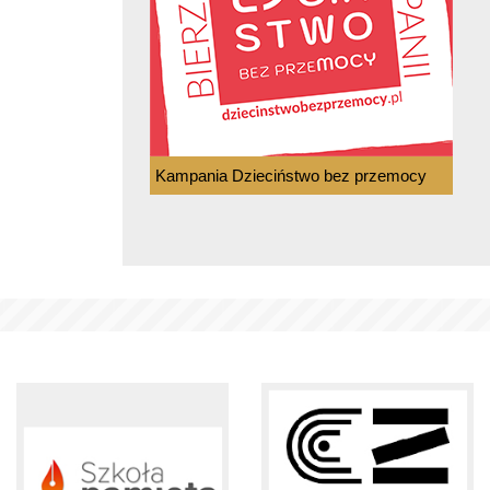
Kampania Dzieciństwo bez przemocy