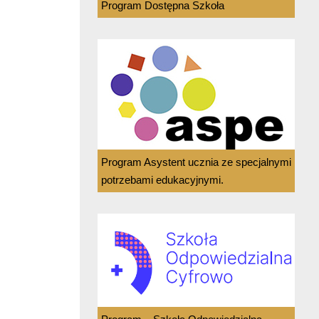
Program Dostępna Szkoła
Program Asystent ucznia ze specjalnymi
potrzebami edukacyjnymi.