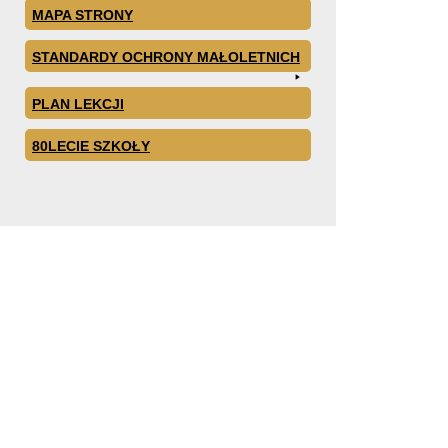
MAPA STRONY
STANDARDY OCHRONY MAŁOLETNICH
PLAN LEKCJI
80LECIE SZKOŁY