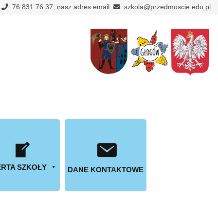
:
76 831 76 37, nasz adres email:
szkola@przedmoscie.edu.pl
RTA SZKOŁY
DANE KONTAKTOWE