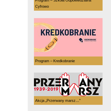
Program – Szkoła Odpowiedzialna
Cyfrowo
Program – Kredkobranie
Akcja „Przerwany marsz…”