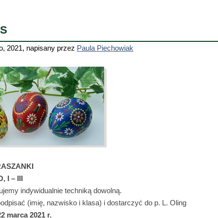
S
o, 2021
,
napisany przez
Paula Piechowiak
RASZANKI
I – III
ujemy indywidualnie techniką dowolną.
odpisać (imię, nazwisko i klasa) i dostarczyć do p. L. Oling
22 marca 2021 r.