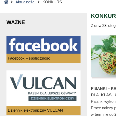
Strona
Aktualności
KONKURS
główna
KONKUR
WAŻNE
Z dnia
23 luteg
Facebook – społeczność
PISANKI – K
DLA KLAS O, 
Pisanki wykon
Prace należy p
Dziennik elektroniczny VULCAN
w terminie do