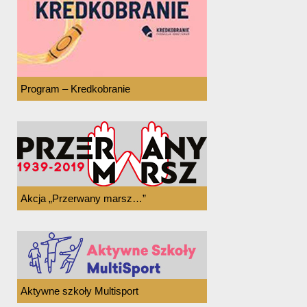
Program – Kredkobranie
Akcja „Przerwany marsz…”
Aktywne szkoły Multisport