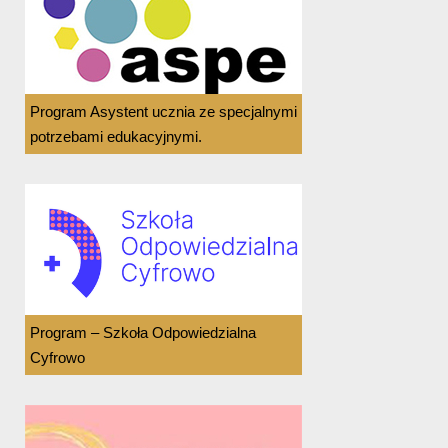
Program Asystent ucznia ze specjalnymi
potrzebami edukacyjnymi.
Program – Szkoła Odpowiedzialna
Cyfrowo