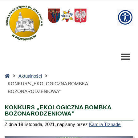
KONKURS
"EKOLOGICZNA
W
BOMBKA
BOŻONARODZENIOWA"
bu
-
Szkoła
Podstawowa
Strona
Aktualności
główna
KONKURS „EKOLOGICZNA BOMBKA
BOŻONARODZENIOWA”
KONKURS „EKOLOGICZNA BOMBKA
BOŻONARODZENIOWA”
Z dnia
18 listopada, 2021
,
napisany przez
Kamila Trznadel