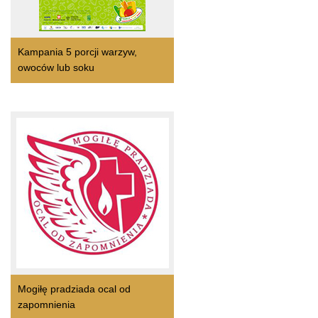
Kampania 5 porcji warzyw,
owoców lub soku
Mogiłę pradziada ocal od
zapomnienia