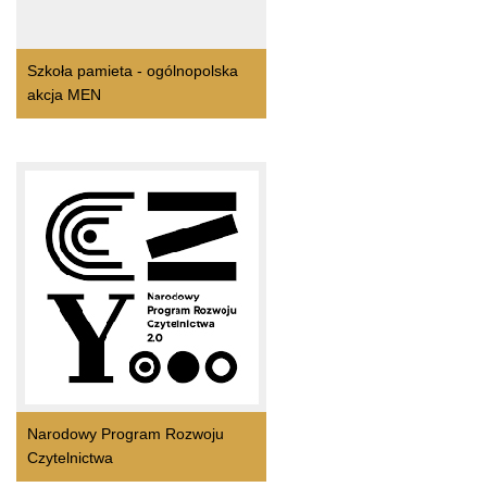
Szkoła pamieta - ogólnopolska
akcja MEN
Narodowy Program Rozwoju
Czytelnictwa