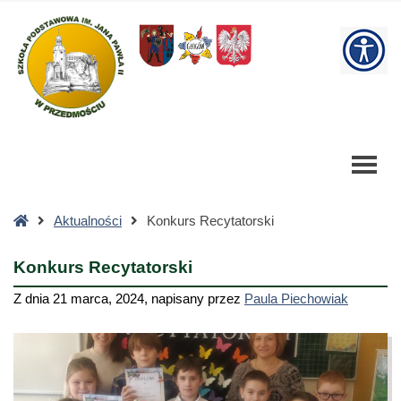
Konkurs
Recytatorski
W
-
Szkoła
bu
Podstawowa
Strona
Aktualności
Konkurs Recytatorski
główna
Konkurs Recytatorski
Z dnia
21 marca, 2024
,
napisany przez
Paula Piechowiak