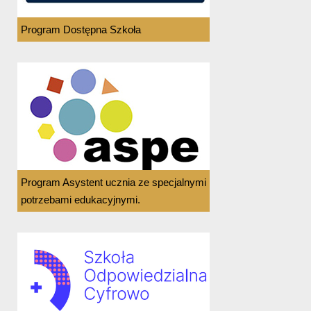
Program Dostępna Szkoła
Program Asystent ucznia ze specjalnymi
potrzebami edukacyjnymi.