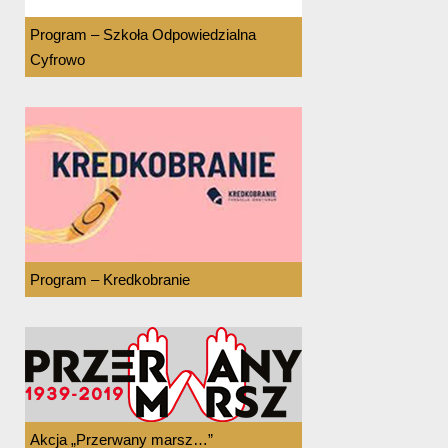
Program – Szkoła Odpowiedzialna
Cyfrowo
Program – Kredkobranie
Akcja „Przerwany marsz…”