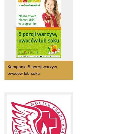
Kampania 5 porcji warzyw,
owoców lub soku