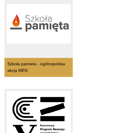
Szkoła pamieta - ogólnopolska
akcja MEN