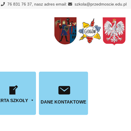
:
76 831 76 37, nasz adres email:
szkola@przedmoscie.edu.pl
RTA SZKOŁY
DANE KONTAKTOWE