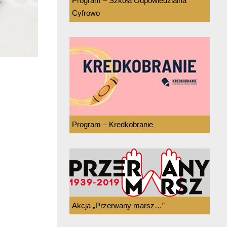
Program – Szkoła Odpowiedzialna
Cyfrowo
Program – Kredkobranie
Akcja „Przerwany marsz…”