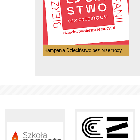
Kampania Dzieciństwo bez przemocy