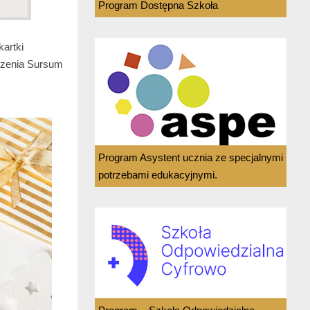
Program Dostępna Szkoła
artki
szenia Sursum
Program Asystent ucznia ze specjalnymi
potrzebami edukacyjnymi.