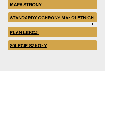
MAPA STRONY
STANDARDY OCHRONY MAŁOLETNICH
PLAN LEKCJI
80LECIE SZKOŁY