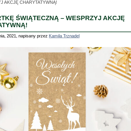
YJ AKCJĘ CHARYTATYWNĄ!
TKĘ ŚWIĄTECZNĄ – WESPRZYJ AKCJĘ
ATYWNĄ!
nia, 2021
,
napisany przez
Kamila Trznadel