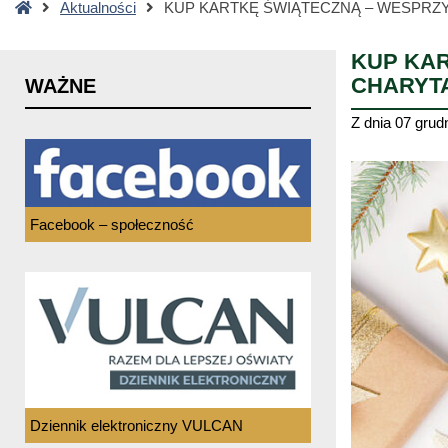
Strona
Aktualności
KUP KARTKĘ ŚWIĄTECZNĄ – WESPRZ
główna
KUP KAR
CHARYT
WAŻNE
Z dnia
07 grud
Facebook – społeczność
Dziennik elektroniczny VULCAN