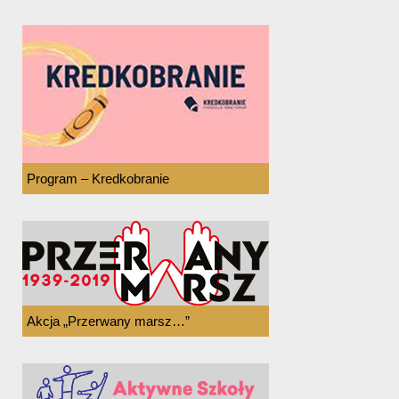
Program – Kredkobranie
Akcja „Przerwany marsz…”