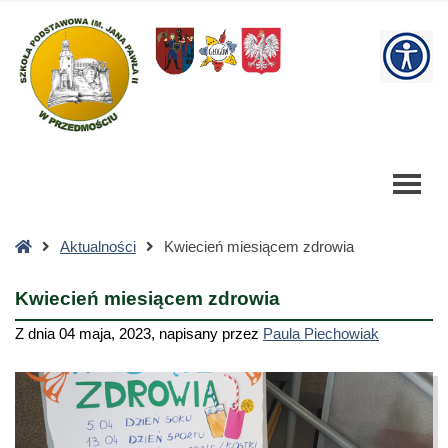
Kwiecień
miesiącem
W
zdrowia
-
bu
Szkoła
Podstawowa
Strona
Aktualności
Kwiecień miesiącem zdrowia
główna
Kwiecień miesiącem zdrowia
Z dnia
04 maja, 2023
,
napisany przez
Paula Piechowiak