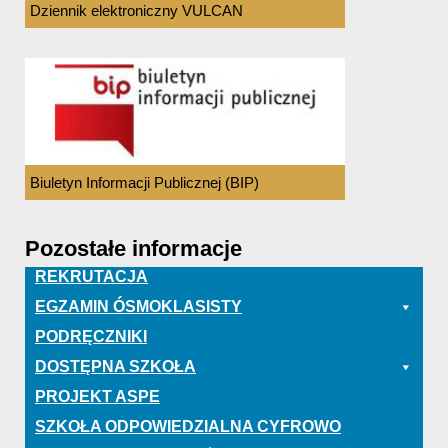
Dziennik elektroniczny VULCAN
Biuletyn Informacji Publicznej (BIP)
Pozostałe informacje
REKRUTACJA
EGZAMIN ÓSMOKLASISTY
PODRĘCZNIKI
DOSTĘPNA SZKOŁA
PROJEKT ASPE
SZKOŁA ODPOWIEDZIALNA CYFROWO