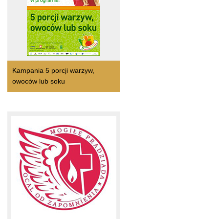
Kampania 5 porcji warzyw,
owoców lub soku