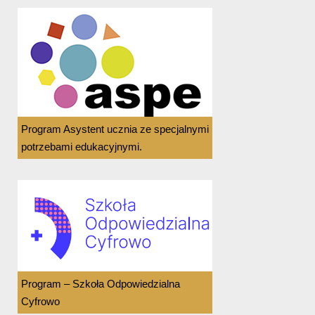
Program Asystent ucznia ze specjalnymi
potrzebami edukacyjnymi.
Program – Szkoła Odpowiedzialna
Cyfrowo