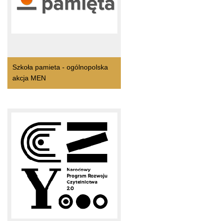
Szkoła pamieta - ogólnopolska
akcja MEN