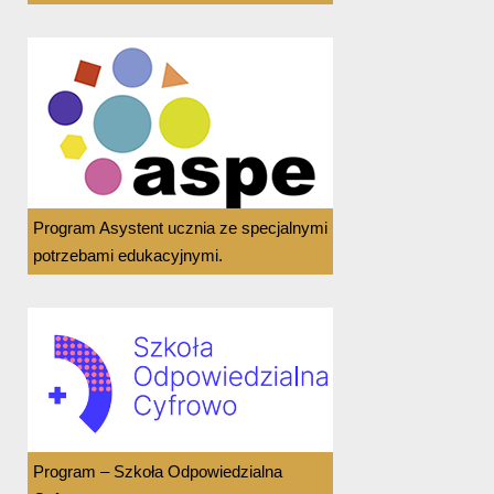
Program Asystent ucznia ze specjalnymi
potrzebami edukacyjnymi.
Program – Szkoła Odpowiedzialna