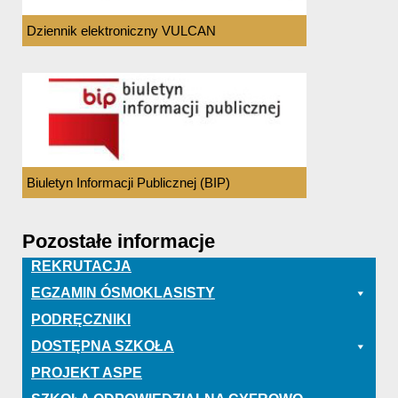
Dziennik elektroniczny VULCAN
Biuletyn Informacji Publicznej (BIP)
Pozostałe informacje
REKRUTACJA
EGZAMIN ÓSMOKLASISTY
PODRĘCZNIKI
DOSTĘPNA SZKOŁA
PROJEKT ASPE