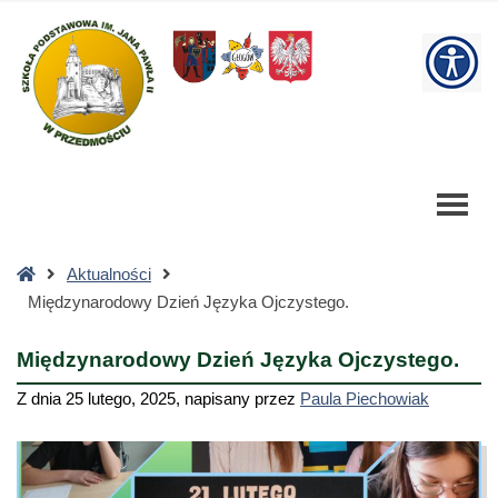
Międzynarodowy
Dzień
W
Języka
Ojczystego.
bu
-
Szkoła
Podstawowa
Strona
Aktualności
główna
Międzynarodowy Dzień Języka Ojczystego.
Międzynarodowy Dzień Języka Ojczystego.
Z dnia
25 lutego, 2025
,
napisany przez
Paula Piechowiak