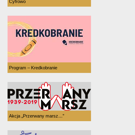
Cyfrowo
Program – Kredkobranie
Akcja „Przerwany marsz…”