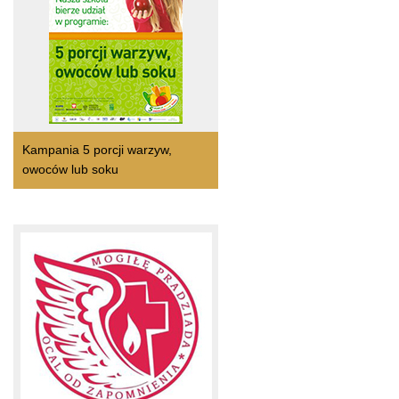
Kampania 5 porcji warzyw,
owoców lub soku