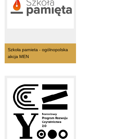
Szkoła pamieta - ogólnopolska
akcja MEN