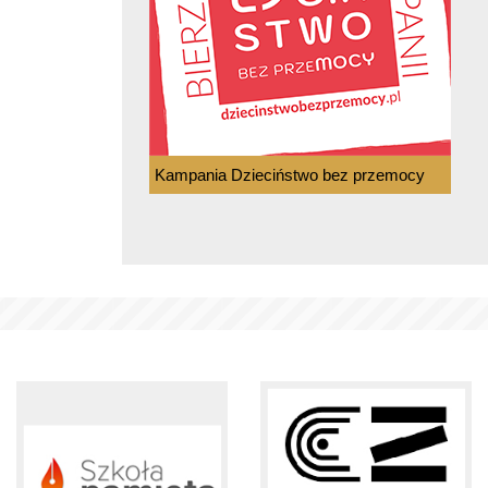
Kampania Dzieciństwo bez przemocy