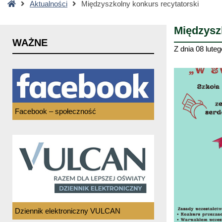
Strona
Aktualności
Międzyszkolny konkurs recytatorski
główna
Międzysz
WAŻNE
Z dnia
08 luteg
Facebook – społeczność
Dziennik elektroniczny VULCAN