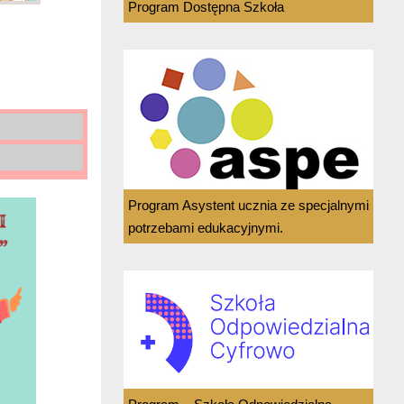
Program Dostępna Szkoła
Program Asystent ucznia ze specjalnymi
potrzebami edukacyjnymi.