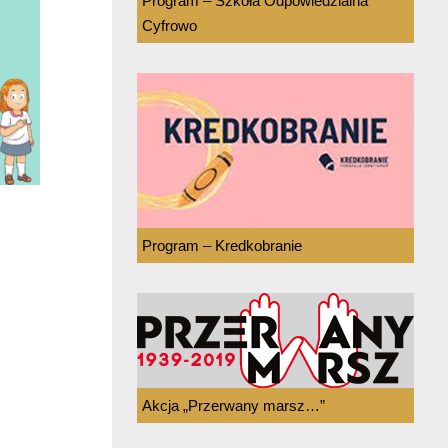
Program – Szkoła Odpowiedzialna
Cyfrowo
Program – Kredkobranie
Akcja „Przerwany marsz…”