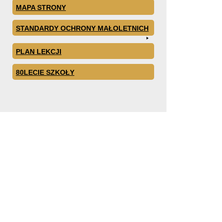
MAPA STRONY
STANDARDY OCHRONY MAŁOLETNICH
PLAN LEKCJI
80LECIE SZKOŁY