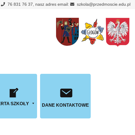
:
76 831 76 37, nasz adres email:
szkola@przedmoscie.edu.pl
RTA SZKOŁY
DANE KONTAKTOWE