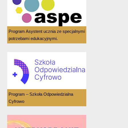
Program Asystent ucznia ze specjalnymi
potrzebami edukacyjnymi.
Program – Szkoła Odpowiedzialna
Cyfrowo