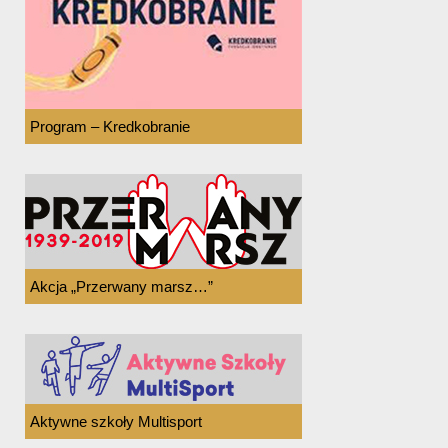
Program – Kredkobranie
Akcja „Przerwany marsz…”
Aktywne szkoły Multisport