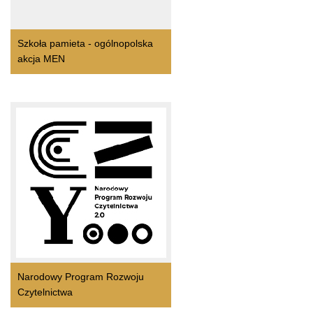
Szkoła pamieta - ogólnopolska
akcja MEN
Narodowy Program Rozwoju
Czytelnictwa