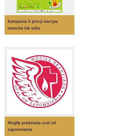
Kampania 5 porcji warzyw,
owoców lub soku
Mogiłę pradziada ocal od
zapomnienia