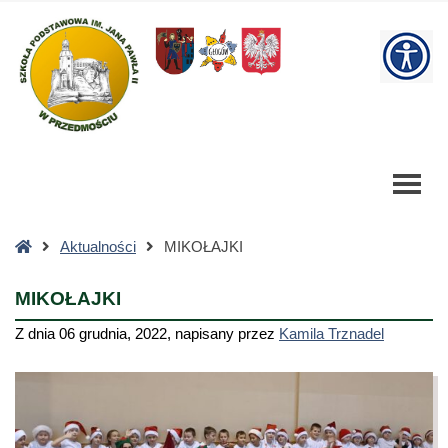
MIKOŁAJKI
-
W
Szkoła
Podstawowa
bu
Strona
Aktualności
MIKOŁAJKI
główna
MIKOŁAJKI
Z dnia
06 grudnia, 2022
,
napisany przez
Kamila Trznadel