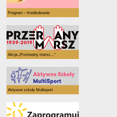
Program – Kredkobranie
Akcja „Przerwany marsz…”
Aktywne szkoły Multisport