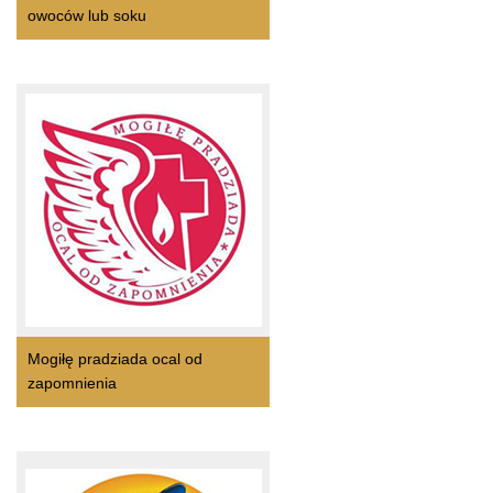
owoców lub soku
Mogiłę pradziada ocal od
zapomnienia