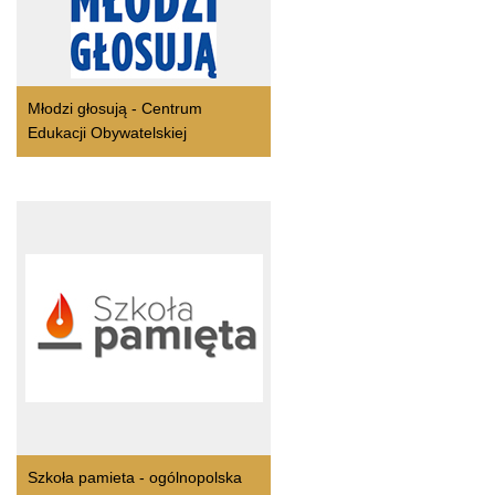
Młodzi głosują - Centrum
Edukacji Obywatelskiej
Szkoła pamieta - ogólnopolska