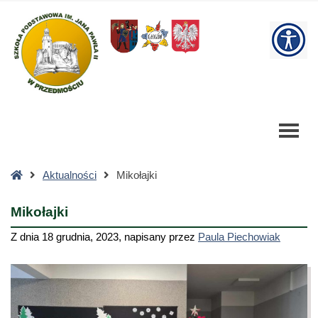
Mikołajki
-
W
Szkoła
Podstawowa
bu
Strona
Aktualności
Mikołajki
główna
Mikołajki
Z dnia
18 grudnia, 2023
,
napisany przez
Paula Piechowiak