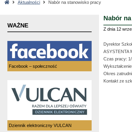
Strona
Aktualności
Nabór na stanowisko pracy
główna
Nabór na
WAŻNE
Z dnia
12 wrze
Dyrektor Szko
ASYSTENTA
Czas pracy: 1/
Facebook – społeczność
Wykształcenie:
Okres zatrudni
Kontakt ze sz
Dziennik elektroniczny VULCAN