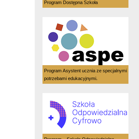
Program Dostępna Szkoła
Program Asystent ucznia ze specjalnymi
potrzebami edukacyjnymi.