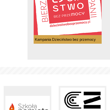
Kampania Dzieciństwo bez przemocy