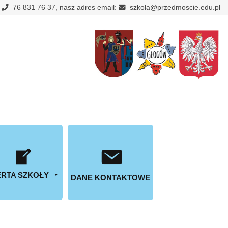
:
76 831 76 37, nasz adres email:
szkola@przedmoscie.edu.pl
RTA SZKOŁY
DANE KONTAKTOWE