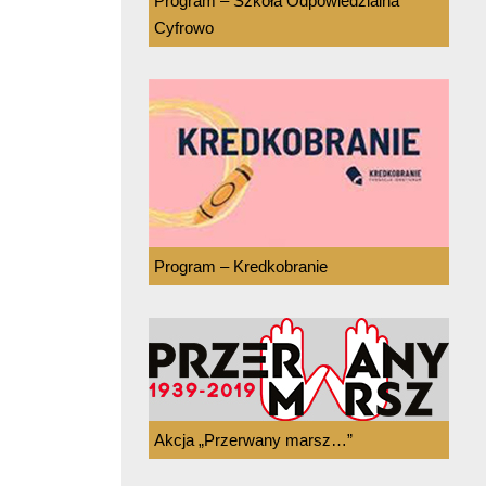
Program – Szkoła Odpowiedzialna
Cyfrowo
Program – Kredkobranie
Akcja „Przerwany marsz…”