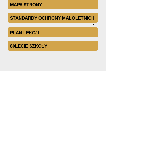
MAPA STRONY
STANDARDY OCHRONY MAŁOLETNICH
PLAN LEKCJI
80LECIE SZKOŁY