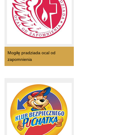
Mogiłę pradziada ocal od
zapomnienia