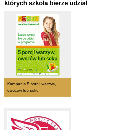
których szkoła bierze udział
Kampania 5 porcji warzyw,
owoców lub soku