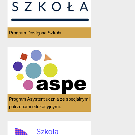
Program Dostępna Szkoła
Program Asystent ucznia ze specjalnymi
potrzebami edukacyjnymi.