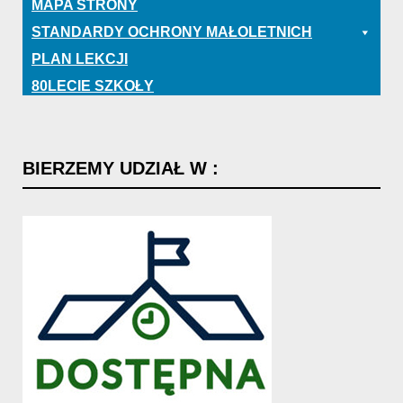
MAPA STRONY
STANDARDY OCHRONY MAŁOLETNICH
PLAN LEKCJI
80LECIE SZKOŁY
BIERZEMY
UDZIAŁ
W
: