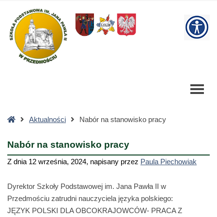
Nabór
na
W
stanowisko
pracy
bu
-
Szkoła
Podstawowa
Strona
Aktualności
Nabór na stanowisko pracy
główna
Nabór na stanowisko pracy
Z dnia
12 września, 2024
,
napisany przez
Paula Piechowiak
Dyrektor Szkoły Podstawowej im. Jana Pawła II w
Przedmościu zatrudni nauczyciela języka polskiego:
JĘZYK POLSKI DLA OBCOKRAJOWCÓW- PRACA Z