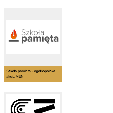
Szkoła pamieta - ogólnopolska
akcja MEN