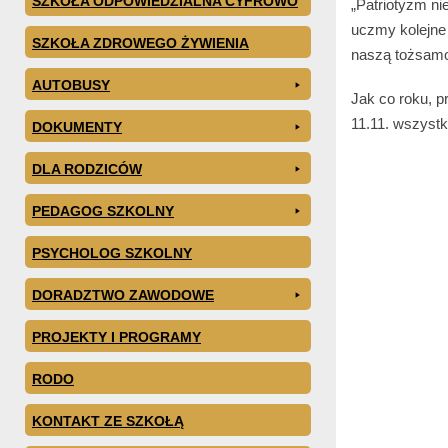
SZKOŁA ODPOWIEDZIALNA CYFROWO
„Patriotyzm ni
uczmy kolejne 
SZKOŁA ZDROWEGO ŻYWIENIA
naszą tożsam
AUTOBUSY
Jak co roku, p
11.11. wszyst
DOKUMENTY
DLA RODZICÓW
PEDAGOG SZKOLNY
PSYCHOLOG SZKOLNY
DORADZTWO ZAWODOWE
PROJEKTY I PROGRAMY
RODO
KONTAKT ZE SZKOŁĄ