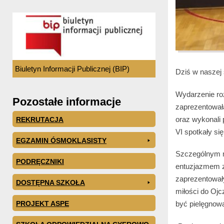
Biuletyn Informacji Publicznej (BIP)
Dziś w naszej 
Wydarzenie ro
Pozostałe informacje
zaprezentowała
oraz wykonali 
REKRUTACJA
VI spotkały si
EGZAMIN ÓSMOKLASISTY
Szczególnym m
PODRĘCZNIKI
entuzjazmem z
zaprezentowały
DOSTĘPNA SZKOŁA
miłości do Oj
PROJEKT ASPE
być pielęgnow