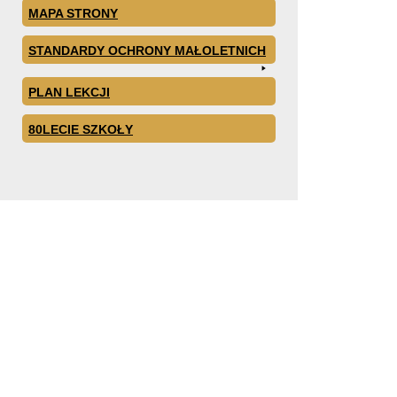
MAPA STRONY
STANDARDY OCHRONY MAŁOLETNICH
PLAN LEKCJI
80LECIE SZKOŁY