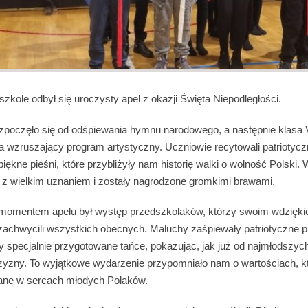
szkole odbył się uroczysty apel z okazji Święta Niepodległości.
zpoczęło się od odśpiewania hymnu narodowego, a następnie klasa 
 wzruszający program artystyczny. Uczniowie recytowali patriotyc
piękne pieśni, które przybliżyły nam historię walki o wolność Polski.
ę z wielkim uznaniem i zostały nagrodzone gromkimi brawami.
omentem apelu był występ przedszkolaków, którzy swoim wdzięki
achwycili wszystkich obecnych. Maluchy zaśpiewały patriotyczne pi
 specjalnie przygotowane tańce, pokazując, jak już od najmłodszych
czyzny. To wyjątkowe wydarzenie przypomniało nam o wartościach, k
ane w sercach młodych Polaków.