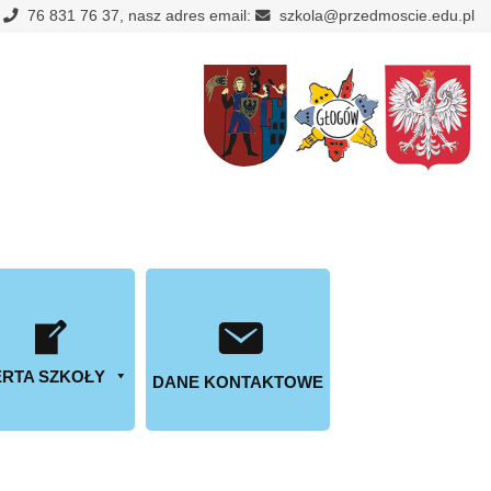
:
76 831 76 37, nasz adres email:
szkola@przedmoscie.edu.pl
RTA SZKOŁY
DANE KONTAKTOWE