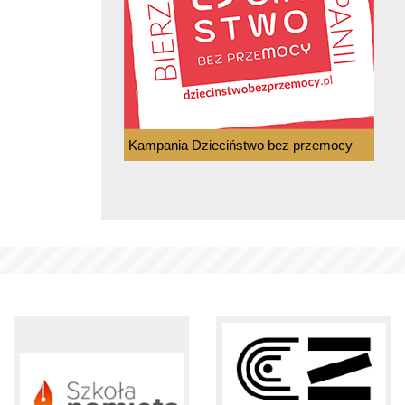
Kampania Dzieciństwo bez przemocy