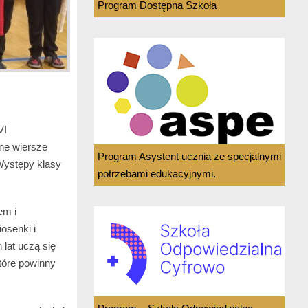
Program Dostępna Szkoła
VI
zne wiersze
Program Asystent ucznia ze specjalnymi
 Występy klasy
potrzebami edukacyjnymi.
em i
osenki i
 lat uczą się
tóre powinny