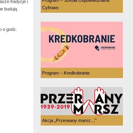
Program – Szkoła Odpowiedzialna
asze tradycje i
Cyfrowo
ne budują
o o godz.
Program – Kredkobranie
Akcja „Przerwany marsz…”