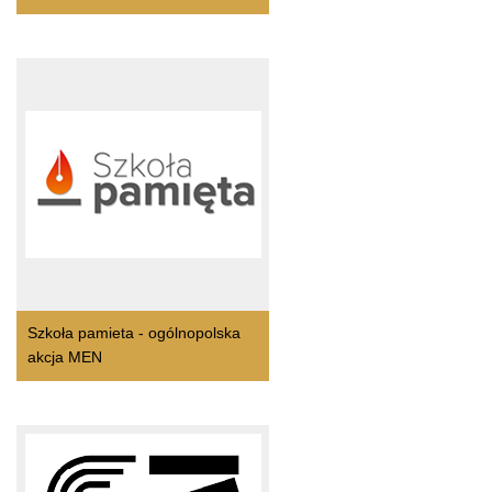
Szkoła pamieta - ogólnopolska
akcja MEN