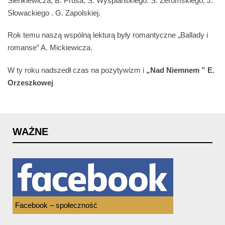
Sienkiewicza, B. Prusa, S. Wyspiańskiego. S. Żeromskiego, J.
Słowackiego . G. Zapolskiej.
Rok temu naszą wspólną lekturą były romantyczne „Ballady i
romanse” A. Mickiewicza.
W ty roku nadszedł czas na pozytywizm i
„Nad Niemnem ” E.
Orzeszkowej
WAŻNE
Facebook – społeczność