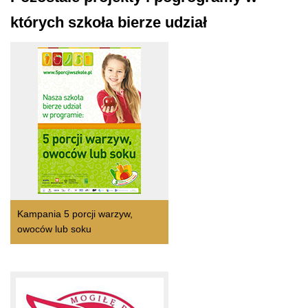
których szkoła bierze udział
Kampania 5 porcji warzyw,
owoców lub soku