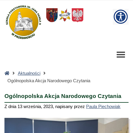
Ogólnopolska
Akcja
W
Narodowego
Czytania
bu
-
Szkoła
Podstawowa
Strona
Aktualności
główna
Ogólnopolska Akcja Narodowego Czytania
Ogólnopolska Akcja Narodowego Czytania
Z dnia
13 września, 2023
,
napisany przez
Paula Piechowiak