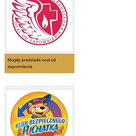
Mogiłę pradziada ocal od
zapomnienia