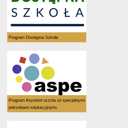
Program Dostępna Szkoła
Program Asystent ucznia ze specjalnymi
potrzebami edukacyjnymi.