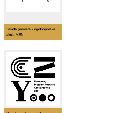
Szkoła pamieta - ogólnopolska
akcja MEN