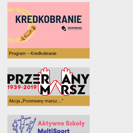
Program – Kredkobranie
Akcja „Przerwany marsz…”