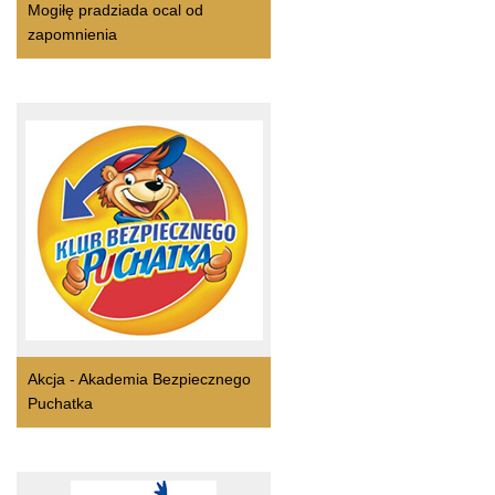
Mogiłę pradziada ocal od
zapomnienia
Akcja - Akademia Bezpiecznego
Puchatka