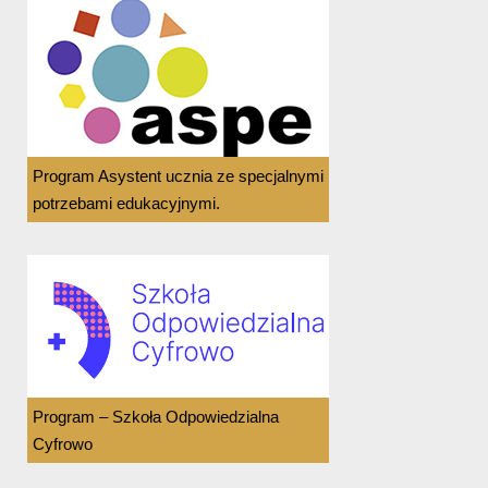
Program Asystent ucznia ze specjalnymi
potrzebami edukacyjnymi.
Program – Szkoła Odpowiedzialna
Cyfrowo