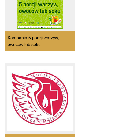
Kampania 5 porcji warzyw,
owoców lub soku