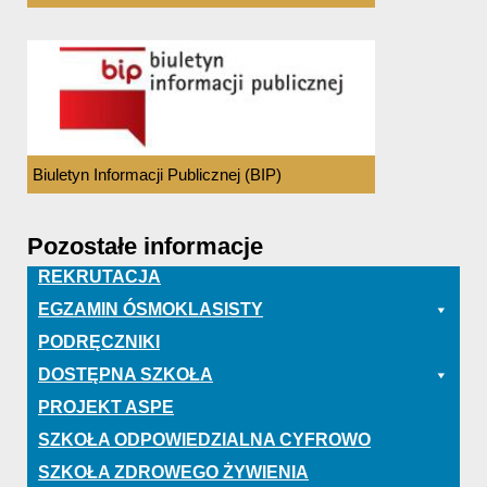
Biuletyn Informacji Publicznej (BIP)
Pozostałe informacje
REKRUTACJA
EGZAMIN ÓSMOKLASISTY
PODRĘCZNIKI
DOSTĘPNA SZKOŁA
PROJEKT ASPE
SZKOŁA ODPOWIEDZIALNA CYFROWO
SZKOŁA ZDROWEGO ŻYWIENIA