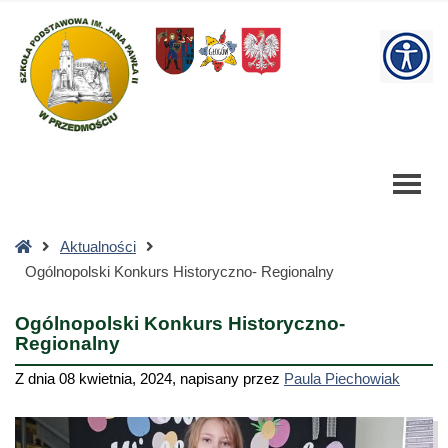
Ogólnopolski
Konkurs
W
Historyczno-
Regionalny
bu
-
Szkoła
Podstawowa
Strona
Aktualności
główna
Ogólnopolski Konkurs Historyczno- Regionalny
Ogólnopolski Konkurs Historyczno-
Regionalny
Z dnia
08 kwietnia, 2024
,
napisany przez
Paula Piechowiak