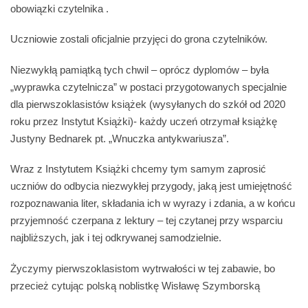
obowiązki czytelnika .
Uczniowie zostali oficjalnie przyjęci do grona czytelników.
Niezwykłą pamiątką tych chwil – oprócz dyplomów – była
„wyprawka czytelnicza” w postaci przygotowanych specjalnie
dla pierwszoklasistów książek (wysyłanych do szkół od 2020
roku przez Instytut Książki)- każdy uczeń otrzymał książkę
Justyny Bednarek pt. „Wnuczka antykwariusza”.
Wraz z Instytutem Książki chcemy tym samym zaprosić
uczniów do odbycia niezwykłej przygody, jaką jest umiejętność
rozpoznawania liter, składania ich w wyrazy i zdania, a w końcu
przyjemność czerpana z lektury – tej czytanej przy wsparciu
najbliższych, jak i tej odkrywanej samodzielnie.
Życzymy pierwszoklasistom wytrwałości w tej zabawie, bo
przecież cytując polską noblistkę Wisławę Szymborską