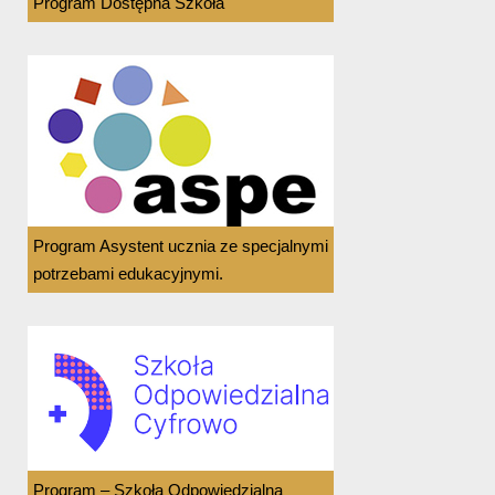
Program Dostępna Szkoła
Program Asystent ucznia ze specjalnymi
potrzebami edukacyjnymi.
Program – Szkoła Odpowiedzialna