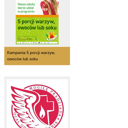
Kampania 5 porcji warzyw,
owoców lub soku