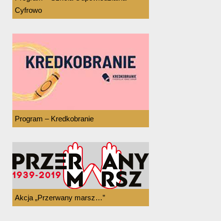
Cyfrowo
Program – Kredkobranie
Akcja „Przerwany marsz…”