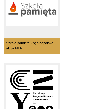
Szkoła pamieta - ogólnopolska
akcja MEN