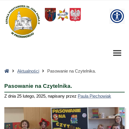
Pasowanie
na
W
Czytelnika.
-
bu
Szkoła
Podstawowa
Strona
Aktualności
Pasowanie na Czytelnika.
główna
Pasowanie na Czytelnika.
Z dnia
25 lutego, 2025
,
napisany przez
Paula Piechowiak