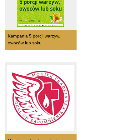
Kampania 5 porcji warzyw,
owoców lub soku