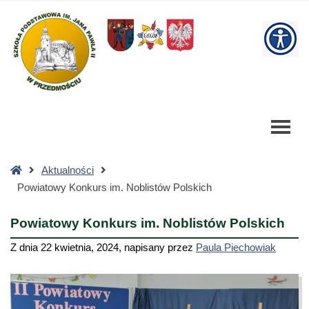
Powiatowy
Konkurs
W
im.
Noblistów
bu
Polskich
-
Szkoła
Podstawowa
Strona
Aktualności
główna
Powiatowy Konkurs im. Noblistów Polskich
Powiatowy Konkurs im. Noblistów Polskich
Z dnia
22 kwietnia, 2024
,
napisany przez
Paula Piechowiak