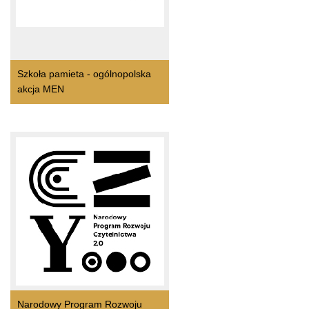
Szkoła pamieta - ogólnopolska
akcja MEN
Narodowy Program Rozwoju