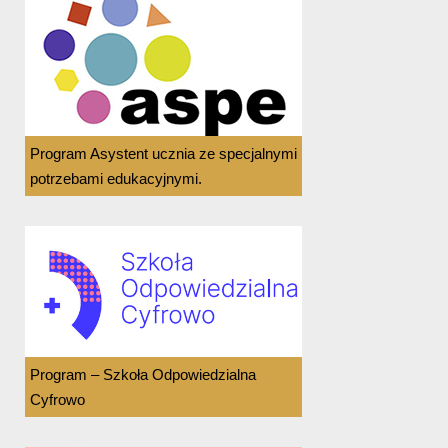
Program Asystent ucznia ze specjalnymi
potrzebami edukacyjnymi.
Program – Szkoła Odpowiedzialna
Cyfrowo