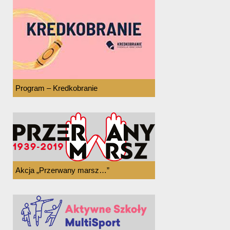
Program – Kredkobranie
Akcja „Przerwany marsz…”