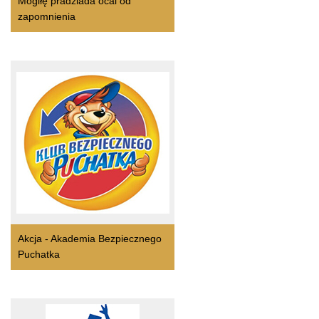
Mogiłę pradziada ocal od
zapomnienia
Akcja - Akademia Bezpiecznego
Puchatka