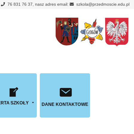
:
76 831 76 37, nasz adres email:
szkola@przedmoscie.edu.pl
RTA SZKOŁY
DANE KONTAKTOWE