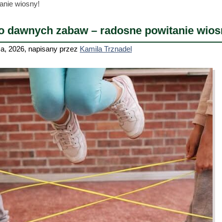
anie wiosny!
o dawnych zabaw – radosne powitanie wios
a, 2026
,
napisany przez
Kamila Trznadel