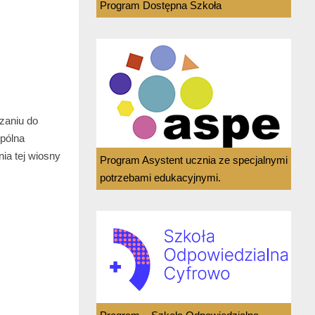
Program Dostępna Szkoła
zaniu do
pólna
ia tej wiosny
Program Asystent ucznia ze specjalnymi
potrzebami edukacyjnymi.