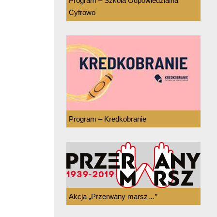
Program – Szkoła Odpowiedzialna
Cyfrowo
Program – Kredkobranie
Akcja „Przerwany marsz…”