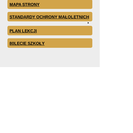
MAPA STRONY
STANDARDY OCHRONY MAŁOLETNICH
PLAN LEKCJI
80LECIE SZKOŁY