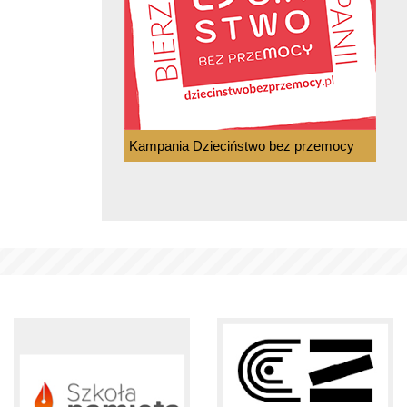
Kampania Dzieciństwo bez przemocy