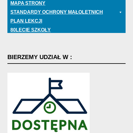
MAPA STRONY
STANDARDY OCHRONY MAŁOLETNICH
PLAN LEKCJI
80LECIE SZKOŁY
BIERZEMY
UDZIAŁ
W
: