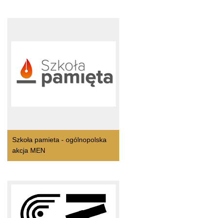
Szkoła pamieta - ogólnopolska
akcja MEN