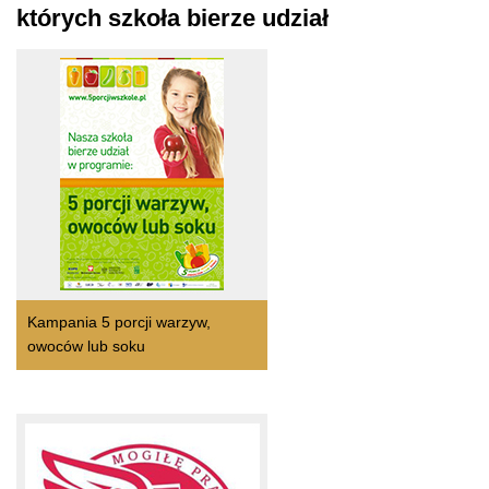
których szkoła bierze udział
Kampania 5 porcji warzyw,
owoców lub soku