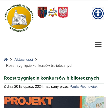
Rozstrzygnięcie
konkursów
W
bibliotecznych
-
bu
Szkoła
Podstawowa
Strona
Aktualności
główna
Rozstrzygnięcie konkursów bibliotecznych
Rozstrzygnięcie konkursów bibliotecznych
Z dnia
20 listopada, 2024
,
napisany przez
Paula Piechowiak