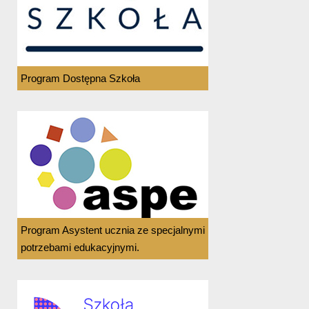
Program Dostępna Szkoła
Program Asystent ucznia ze specjalnymi
potrzebami edukacyjnymi.