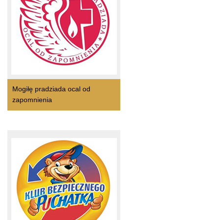
Mogiłę pradziada ocal od
zapomnienia