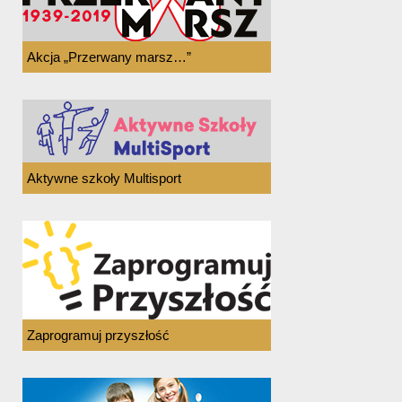
Akcja „Przerwany marsz…”
Aktywne szkoły Multisport
Zaprogramuj przyszłość