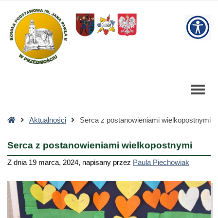
Serca
z
W
postanowieniami
wielkopostnymi
bu
-
Szkoła
Podstawowa
Strona
Aktualności
Serca z postanowieniami wielkopostnymi
główna
Serca z postanowieniami wielkopostnymi
Z dnia
19 marca, 2024
,
napisany przez
Paula Piechowiak