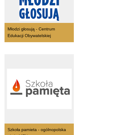
Młodzi głosują - Centrum
Edukacji Obywatelskiej
Szkoła pamieta - ogólnopolska