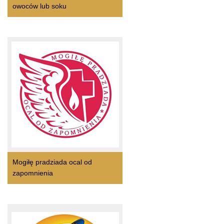
owoców lub soku
Mogiłę pradziada ocal od
zapomnienia