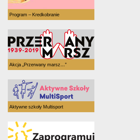
Program – Kredkobranie
Akcja „Przerwany marsz…”
Aktywne szkoły Multisport