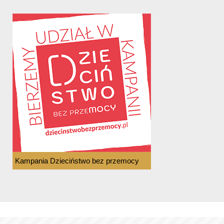
Kampania Dzieciństwo bez przemocy