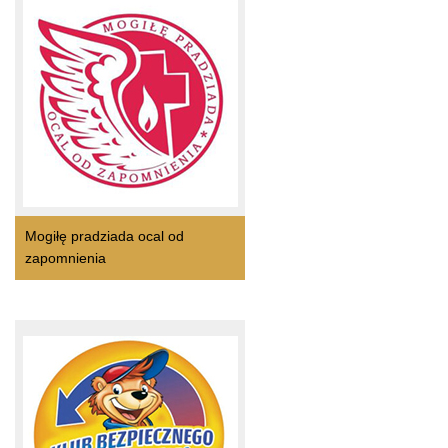
Mogiłę pradziada ocal od
zapomnienia