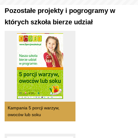
Pozostałe projekty i pogrogramy w
których szkoła bierze udział
Kampania 5 porcji warzyw,
owoców lub soku