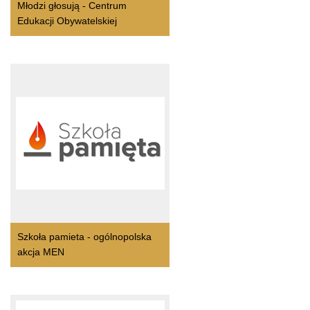
Młodzi głosują - Centrum
Edukacji Obywatelskiej
Szkoła pamieta - ogólnopolska
akcja MEN