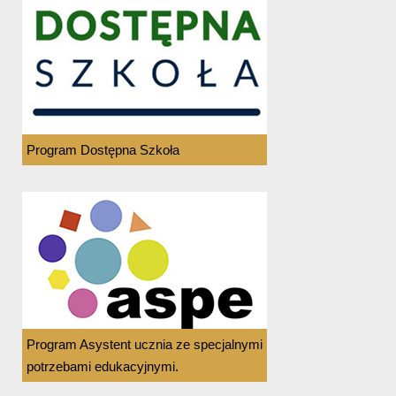
Program Dostępna Szkoła
Program Asystent ucznia ze specjalnymi
potrzebami edukacyjnymi.