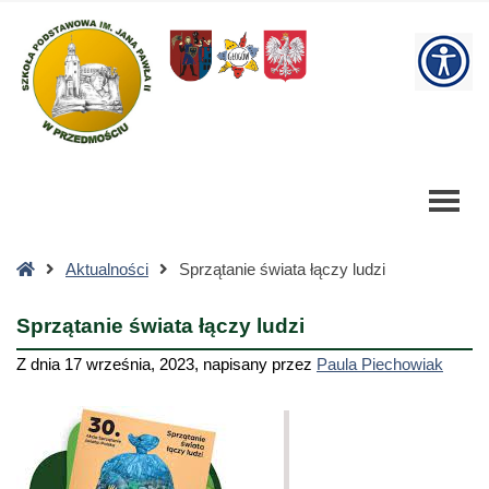
Sprzątanie
świata
W
łączy
ludzi
bu
-
Szkoła
Podstawowa
Strona
Aktualności
Sprzątanie świata łączy ludzi
główna
Sprzątanie świata łączy ludzi
Z dnia
17 września, 2023
,
napisany przez
Paula Piechowiak