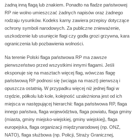
żadną inną flagą lub znakiem. Ponadto na fladze państwowej
RP nie wolno umieszczać żadnych napisów oraz żadnego
rodzaju rysunków. Kodeks karny zawiera przepisy dotyczące
ochrony symboli narodowych. Za publiczne znieważenie,
uszkodzenie lub usunięcie flagi czy godła grozi grzywna, kara
ograniczenia lub pozbawienia wolności.
Na terenie Polski flaga państwowa RP ma zawsze
pierwszeństwo przed wszystkimi innymi flagami. Jeśli
eksponuje się na masztach więcej flag, wówczas flagę
państwową RP podnosi się (wciąga na maszt) pierwszą i
opuszcza ostatnią. W przypadku więcej niż jednej flagi w
rzędzie, półkolu lub kole, kolejność uzależniona jest od ich
miejsca w następującej hierarchii: flaga państwowa RP, flaga
innego państwa, flaga województwa, flaga powiatu, flaga gminy
(miasta, gminy miejsko-wiejskiej, gminy wiejskiej), flaga
europejska, flaga organizacji międzynarodowej (np. ONZ,
NATO), flaga służbowa (np. Policji, Straży Granicznej,