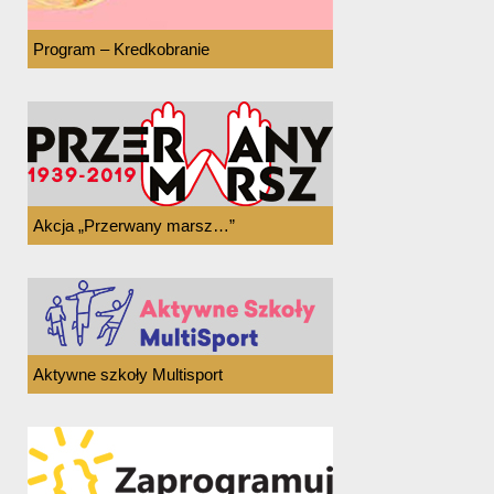
Program – Kredkobranie
Akcja „Przerwany marsz…”
Aktywne szkoły Multisport