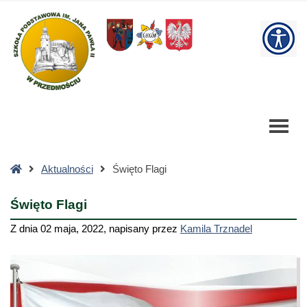
Święto
Flagi
W
-
Szkoła
bu
Podstawowa
Strona
Aktualności
Święto Flagi
główna
Święto Flagi
Z dnia
02 maja, 2022
,
napisany przez
Kamila Trznadel