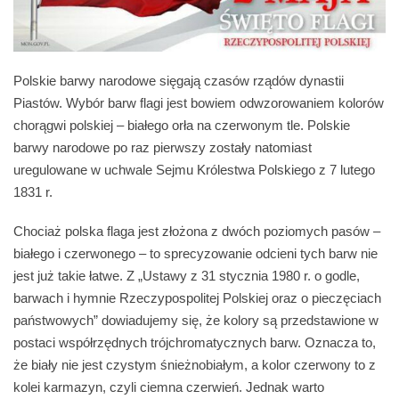
Polskie barwy narodowe sięgają czasów rządów dynastii
Piastów. Wybór barw flagi jest bowiem odwzorowaniem kolorów
chorągwi polskiej – białego orła na czerwonym tle. Polskie
barwy narodowe po raz pierwszy zostały natomiast
uregulowane w uchwale Sejmu Królestwa Polskiego z 7 lutego
1831 r.
Chociaż polska flaga jest złożona z dwóch poziomych pasów –
białego i czerwonego – to sprecyzowanie odcieni tych barw nie
jest już takie łatwe. Z „Ustawy z 31 stycznia 1980 r. o godle,
barwach i hymnie Rzeczypospolitej Polskiej oraz o pieczęciach
państwowych” dowiadujemy się, że kolory są przedstawione w
postaci współrzędnych trójchromatycznych barw. Oznacza to,
że biały nie jest czystym śnieżnobiałym, a kolor czerwony to z
kolei karmazyn, czyli ciemna czerwień. Jednak warto