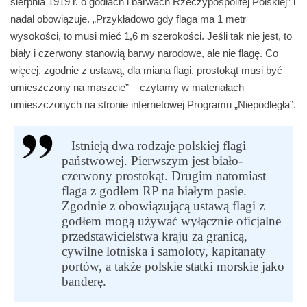
sierpnia 1919 r. o godłach i barwach Rzeczypospolitej Polskiej” i
nadal obowiązuje. „Przykładowo gdy flaga ma 1 metr
wysokości, to musi mieć 1,6 m szerokości. Jeśli tak nie jest, to
biały i czerwony stanowią barwy narodowe, ale nie flagę. Co
więcej, zgodnie z ustawą, dla miana flagi, prostokąt musi być
umieszczony na maszcie” – czytamy w materiałach
umieszczonych na stronie internetowej Programu „Niepodległa”.
Istnieją dwa rodzaje polskiej flagi
państwowej. Pierwszym jest biało-
czerwony prostokąt. Drugim natomiast
flaga z godłem RP na białym pasie.
Zgodnie z obowiązującą ustawą flagi z
godłem mogą używać wyłącznie oficjalne
przedstawicielstwa kraju za granicą,
cywilne lotniska i samoloty, kapitanaty
portów, a także polskie statki morskie jako
banderę.