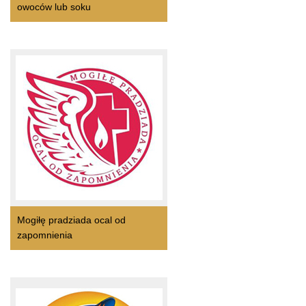
owoców lub soku
Mogiłę pradziada ocal od
zapomnienia