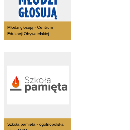
Młodzi głosują - Centrum
Edukacji Obywatelskiej
Szkoła pamieta - ogólnopolska