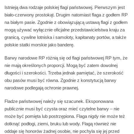
Istnieją dwa rodzaje polskiej flagi państwowej. Pierwszym jest
biało-czerwony prostokąt. Drugim natomiast flaga z godłem RP
na białym pasie. Zgodnie z obowiązującą ustawą flagi z godłem
mogą używać wyłącznie oficjalne przedstawicielstwa kraju za
granicą, cywilne lotniska i samoloty, kapitanaty portów, a także
polskie statki morskie jako banderę.
Barwy narodowe RP różnią się od flagi państwowej RP tym, że
nie mają określonych proporcji. Mogą być zatem dowolnej
długości i szerokości. Trzeba jednak pamiętać, że szerokość
obu pasów musi być równa. Zgodnie z konstytucją barwy
narodowe podlegają ochronie prawnej.
Fladze państwowej należy się szacunek. Eksponowana
publicznie musi być czysta oraz mieć czytelne barwy – nie
może być pomięta lub postrzępiona. Flaga nigdy nie może też
dotknąć podłogi, ziemi, bruku lub wody. Flagą również nie
oddaje się honorów żadnej osobie, nie pochyla się jej przed