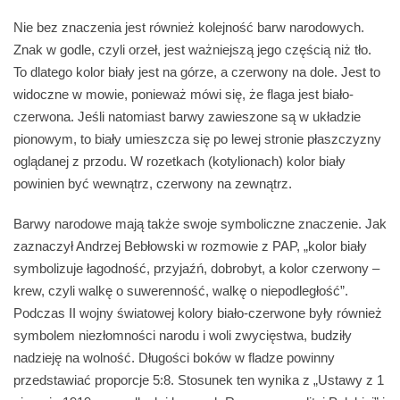
Nie bez znaczenia jest również kolejność barw narodowych.
Znak w godle, czyli orzeł, jest ważniejszą jego częścią niż tło.
To dlatego kolor biały jest na górze, a czerwony na dole. Jest to
widoczne w mowie, ponieważ mówi się, że flaga jest biało-
czerwona. Jeśli natomiast barwy zawieszone są w układzie
pionowym, to biały umieszcza się po lewej stronie płaszczyzny
oglądanej z przodu. W rozetkach (kotylionach) kolor biały
powinien być wewnątrz, czerwony na zewnątrz.
Barwy narodowe mają także swoje symboliczne znaczenie. Jak
zaznaczył Andrzej Bebłowski w rozmowie z PAP, „kolor biały
symbolizuje łagodność, przyjaźń, dobrobyt, a kolor czerwony –
krew, czyli walkę o suwerenność, walkę o niepodległość”.
Podczas II wojny światowej kolory biało-czerwone były również
symbolem niezłomności narodu i woli zwycięstwa, budziły
nadzieję na wolność. Długości boków w fladze powinny
przedstawiać proporcje 5:8. Stosunek ten wynika z „Ustawy z 1