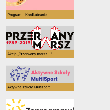
Program – Kredkobranie
Akcja „Przerwany marsz…”
Aktywne szkoły Multisport