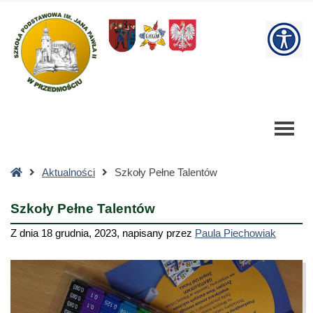
Szkoły
Pełne
W
Talentów
-
bu
Szkoła
Podstawowa
Strona
Aktualności
Szkoły Pełne Talentów
główna
Szkoły Pełne Talentów
Z dnia
18 grudnia, 2023
,
napisany przez
Paula Piechowiak