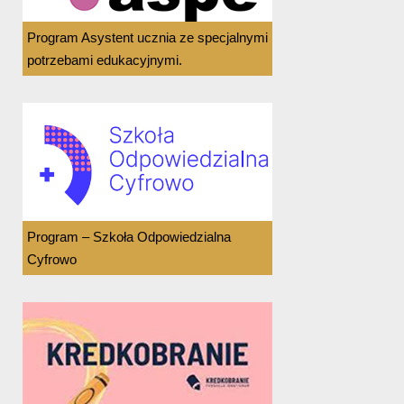
Program Asystent ucznia ze specjalnymi
potrzebami edukacyjnymi.
Program – Szkoła Odpowiedzialna
Cyfrowo