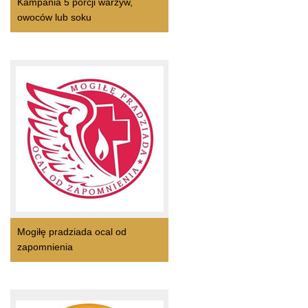
Kampania 5 porcji warzyw,
owoców lub soku
Mogiłę pradziada ocal od
zapomnienia