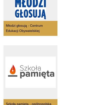
Młodzi głosują - Centrum
Edukacji Obywatelskiej
Szkoła pamieta - ogólnopolska