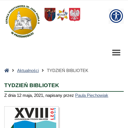
TYDZIEŃ
BIBLIOTEK
W
-
Szkoła
bu
Podstawowa
Strona
Aktualności
TYDZIEŃ BIBLIOTEK
główna
TYDZIEŃ BIBLIOTEK
Z dnia
12 maja, 2021
,
napisany przez
Paula Piechowiak