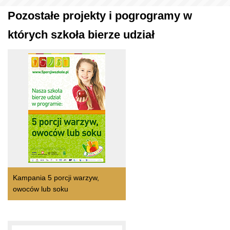
Pozostałe projekty i pogrogramy w
których szkoła bierze udział
Kampania 5 porcji warzyw,
owoców lub soku