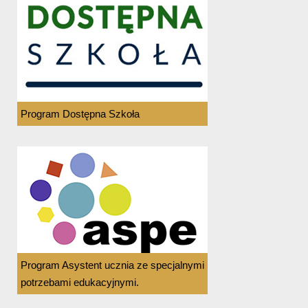
Program Dostępna Szkoła
Program Asystent ucznia ze specjalnymi
potrzebami edukacyjnymi.