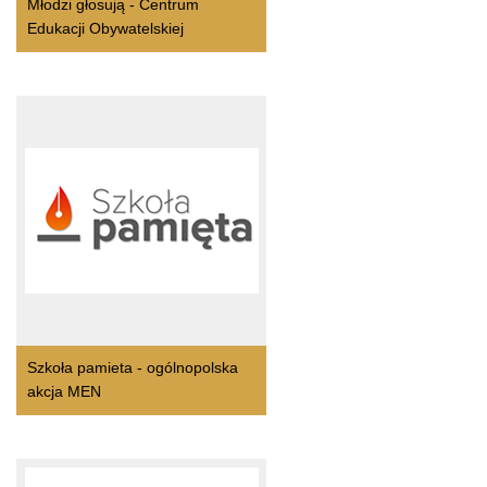
Młodzi głosują - Centrum
Edukacji Obywatelskiej
Szkoła pamieta - ogólnopolska
akcja MEN