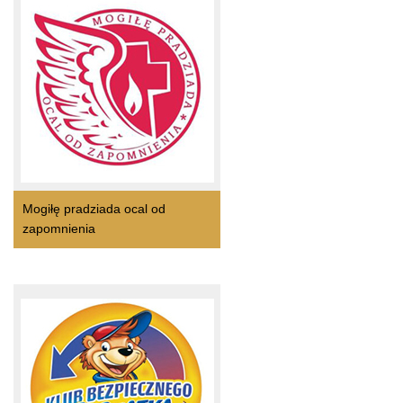
Mogiłę pradziada ocal od
zapomnienia