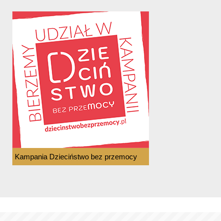
Kampania Dzieciństwo bez przemocy