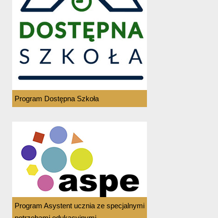
Program Dostępna Szkoła
Program Asystent ucznia ze specjalnymi
potrzebami edukacyjnymi.