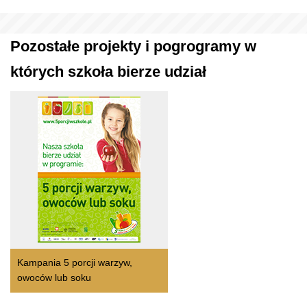
Pozostałe projekty i pogrogramy w
których szkoła bierze udział
Kampania 5 porcji warzyw,
owoców lub soku