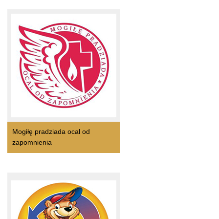
Mogiłę pradziada ocal od
zapomnienia