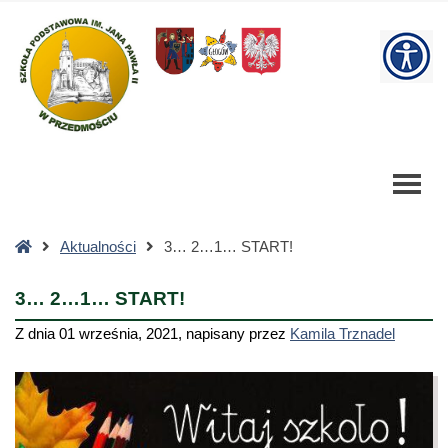
3...
2...1...
W
START!
-
bu
Szkoła
Podstawowa
Strona
Aktualności
3… 2…1… START!
główna
3… 2…1… START!
Z dnia
01 września, 2021
,
napisany przez
Kamila Trznadel