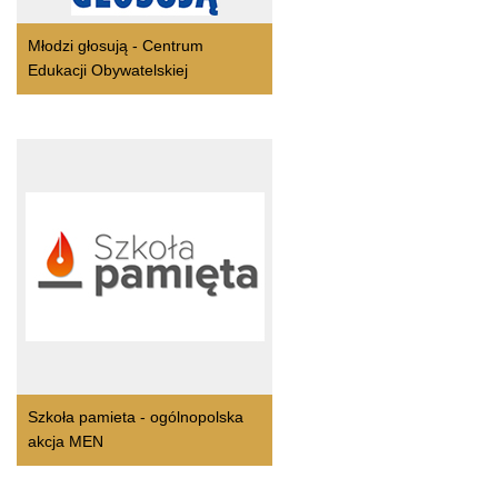
Młodzi głosują - Centrum
Edukacji Obywatelskiej
Szkoła pamieta - ogólnopolska
akcja MEN