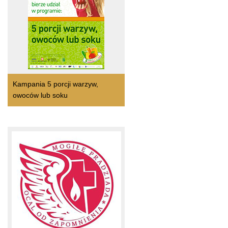
Kampania 5 porcji warzyw,
owoców lub soku