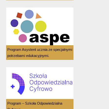
Program Asystent ucznia ze specjalnymi
potrzebami edukacyjnymi.
Program – Szkoła Odpowiedzialna