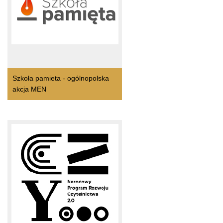
Szkoła pamieta - ogólnopolska
akcja MEN