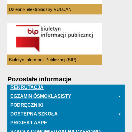
Dziennik elektroniczny VULCAN
Biuletyn Informacji Publicznej (BIP)
Pozostałe informacje
REKRUTACJA
EGZAMIN ÓSMOKLASISTY
PODRĘCZNIKI
DOSTĘPNA SZKOŁA
PROJEKT ASPE
SZKOŁA ODPOWIEDZIALNA CYFROWO