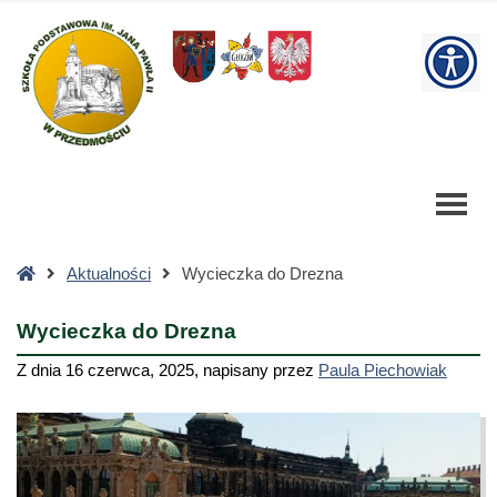
Wycieczka
do
W
Drezna
-
bu
Szkoła
Podstawowa
Strona
Aktualności
Wycieczka do Drezna
główna
Wycieczka do Drezna
Z dnia
16 czerwca, 2025
,
napisany przez
Paula Piechowiak