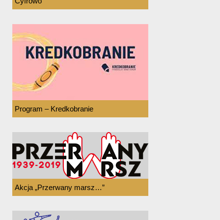
Cyfrowo
Program – Kredkobranie
Akcja „Przerwany marsz…”