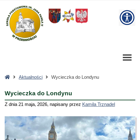
Wycieczka
do
W
Londynu
-
bu
Szkoła
Podstawowa
Strona
Aktualności
Wycieczka do Londynu
główna
Wycieczka do Londynu
Z dnia
21 maja, 2026
,
napisany przez
Kamila Trznadel