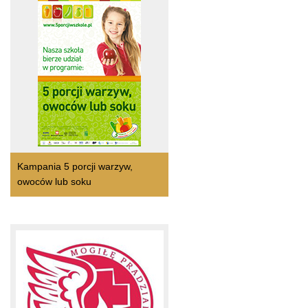
Kampania 5 porcji warzyw,
owoców lub soku