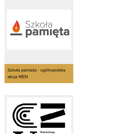
Szkoła pamieta - ogólnopolska
akcja MEN