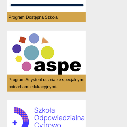
Program Dostępna Szkoła
Program Asystent ucznia ze specjalnymi
potrzebami edukacyjnymi.