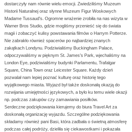
dostarczyły nam równie wielu emocji. Zwiedziliśmy Muzeum
Historii Naturalnej oraz słynne Muzeum Figur Woskowych
Madame Tussaud’s. Ogromne wrażenie zrobiła na nas wizyta w
Warner Bros Studio, gdzie mogliśmy przenieść się do świata
magii i zobaczyć kulisy powstawania filmów o Harrym Potterze.
Nie zabrakło również spacerów po najbardziej znanych
zakątkach Londynu. Podziwialiśmy Buckingham Palace,
odpoczywaliśmy w pięknym St. James’s Park, wjechaliśmy na
London Eye, podziwialiśmy budynki Parlamentu, Trafalgar
Square, China Town oraz Leicester Square. Każdy dzień
pozwalał nam lepiej poznać kulturę oraz historię tego
wyjątkowego miasta. Wyjazd był także doskonałą okazją do
rozwijania umiejętności językowych, a było ku temu wiele okazji
np. podczas zakupów czy zamawiania posiłków.
Serdeczne podziękowania kierujemy do biura Travel Art za
doskonałą organizację wyjazdu. Szczególne podziękowania
składamy również pani Basi, która zadbała o świetną atmosferę
podczas całej podróży, dzieliła się ciekawostkami i pokazała