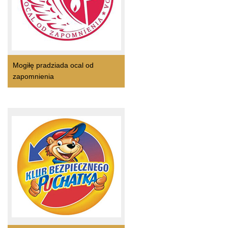
Mogiłę pradziada ocal od
zapomnienia