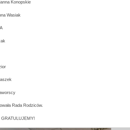
ilianna Konopskie
anna Wasiak
A
zak
ior
raszek
Jaworscy
owała Rada Rodziców.
 GRATULUJEMY!