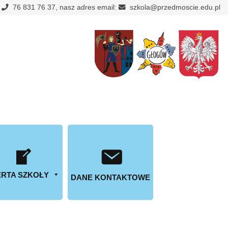
:
76 831 76 37, nasz adres email:
szkola@przedmoscie.edu.pl
RTA SZKOŁY
DANE KONTAKTOWE