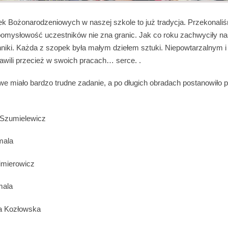
k Bożonarodzeniowych w naszej szkole to już tradycja. Przekonali
pomysłowość uczestników nie zna granic. Jak co roku zachwyciły n
chniki. Każda z szopek była małym dziełem sztuki. Niepowtarzalnym 
awili przecież w swoich pracach… serce. .
e miało bardzo trudne zadanie, a po długich obradach postanowiło 
 Szumielewicz
mala
imierowicz
mala
ra Kozłowska