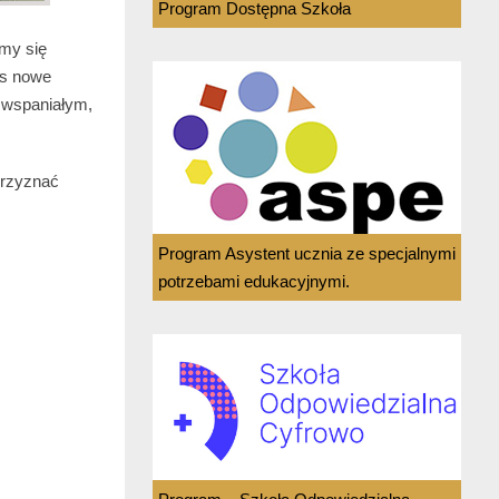
Program Dostępna Szkoła
śmy się
as nowe
i wspaniałym,
przyznać
Program Asystent ucznia ze specjalnymi
potrzebami edukacyjnymi.