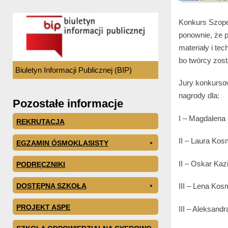
Konkurs Szope
ponownie, że 
materiały i te
bo twórcy zost
Biuletyn Informacji Publicznej (BIP)
Jury konkursow
nagrody dla:
Pozostałe informacje
I – Magdalena
REKRUTACJA
II – Laura Kos
EGZAMIN ÓSMOKLASISTY
II – Oskar Kaz
PODRĘCZNIKI
DOSTĘPNA SZKOŁA
III – Lena Kos
PROJEKT ASPE
III – Aleksand