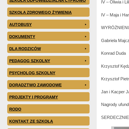
SZKOŁA ODPOWIEDZIALNA CYFROWO
IV – Oliwia i L
SZKOŁA ZDROWEGO ŻYWIENIA
IV – Maja i H
AUTOBUSY
WYRÓŻNIENI
DOKUMENTY
Gabriela Majc
DLA RODZICÓW
Konrad Duda
PEDAGOG SZKOLNY
Krzysztof Kędz
PSYCHOLOG SZKOLNY
Krzysztof Piet
DORADZTWO ZAWODOWE
Jan i Kacper 
PROJEKTY I PROGRAMY
Nagrody ufund
RODO
SERDECZNIE
KONTAKT ZE SZKOŁĄ