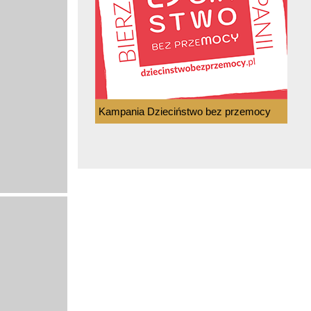
Kampania Dzieciństwo bez przemocy