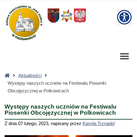
Występy
naszych
W
uczniów
na
bu
Festiwalu
Piosenki
Obcojęzycznej
w
Polkowicach
-
Strona
Aktualności
Szkoła
główna
Występy naszych uczniów na Festiwalu Piosenki
Podstawowa
Obcojęzycznej w Polkowicach
Występy naszych uczniów na Festiwalu
Piosenki Obcojęzycznej w Polkowicach
Z dnia
07 lutego, 2023
,
napisany przez
Kamila Trznadel