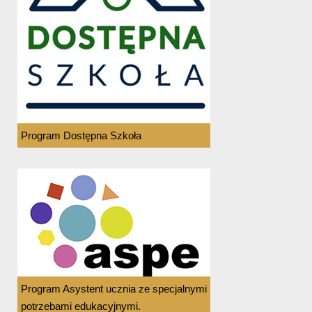
Program Dostępna Szkoła
Program Asystent ucznia ze specjalnymi
potrzebami edukacyjnymi.