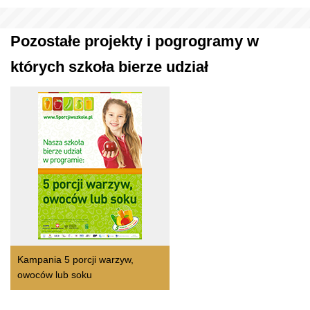
Pozostałe projekty i pogrogramy w
których szkoła bierze udział
Kampania 5 porcji warzyw,
owoców lub soku