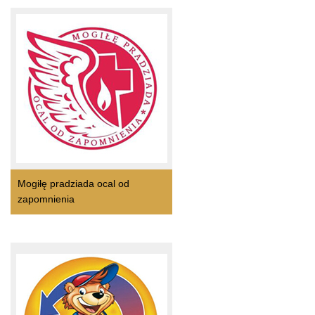
Mogiłę pradziada ocal od
zapomnienia