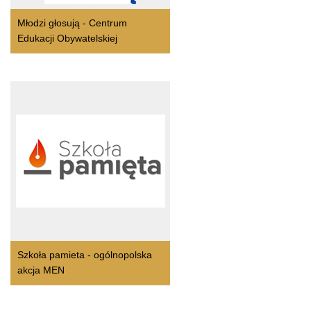
Młodzi głosują - Centrum
Edukacji Obywatelskiej
Szkoła pamieta - ogólnopolska
akcja MEN