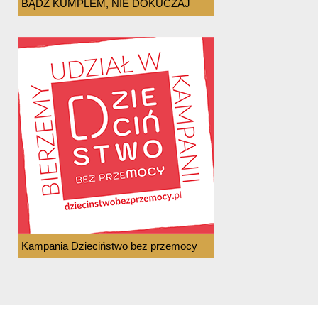
BĄDŹ KUMPLEM, NIE DOKUCZAJ
Kampania Dzieciństwo bez przemocy