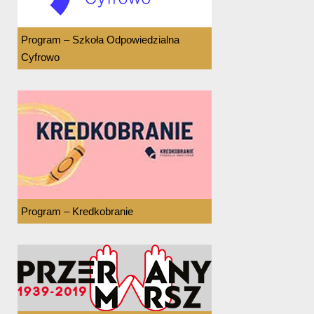
Program – Szkoła Odpowiedzialna
Cyfrowo
Program – Kredkobranie