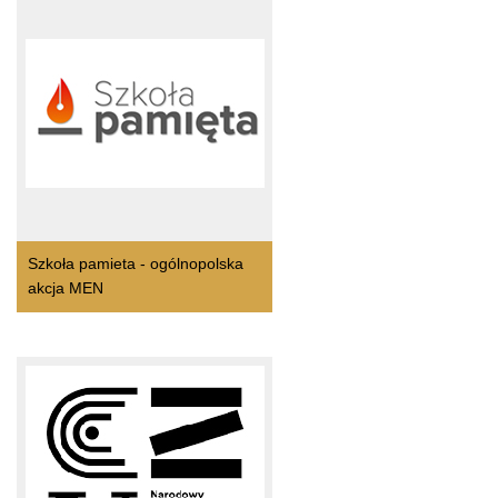
Szkoła pamieta - ogólnopolska
akcja MEN