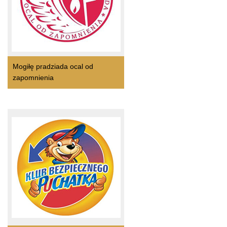
Mogiłę pradziada ocal od
zapomnienia