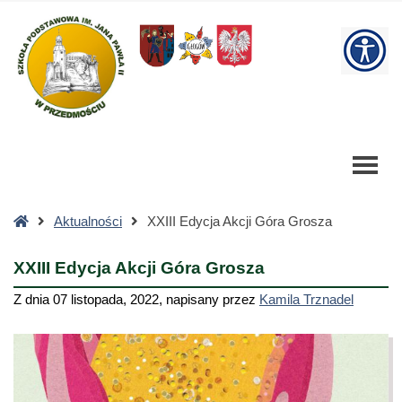
XXIII
Edycja
W
Akcji
Góra
bu
Grosza
-
Szkoła
Podstawowa
Strona
Aktualności
XXIII Edycja Akcji Góra Grosza
główna
XXIII Edycja Akcji Góra Grosza
Z dnia
07 listopada, 2022
,
napisany przez
Kamila Trznadel