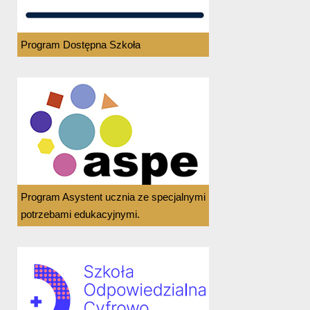
Program Dostępna Szkoła
Program Asystent ucznia ze specjalnymi
potrzebami edukacyjnymi.