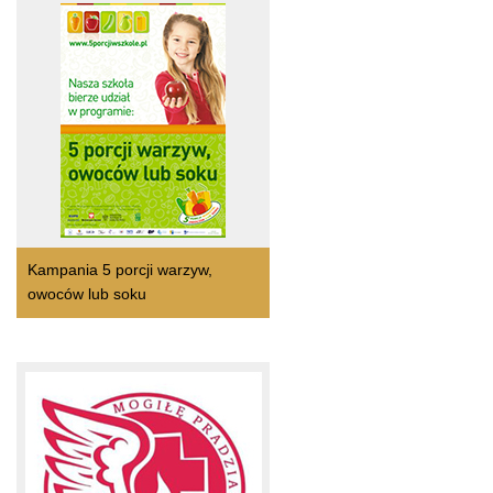
Kampania 5 porcji warzyw,
owoców lub soku