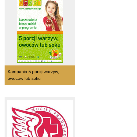
Kampania 5 porcji warzyw,
owoców lub soku