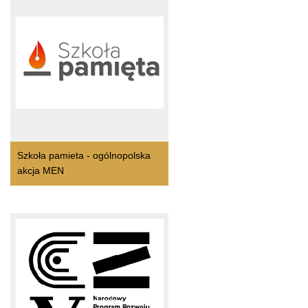
Szkoła pamieta - ogólnopolska
akcja MEN