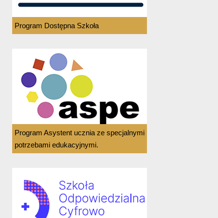
Program Dostępna Szkoła
Program Asystent ucznia ze specjalnymi
potrzebami edukacyjnymi.