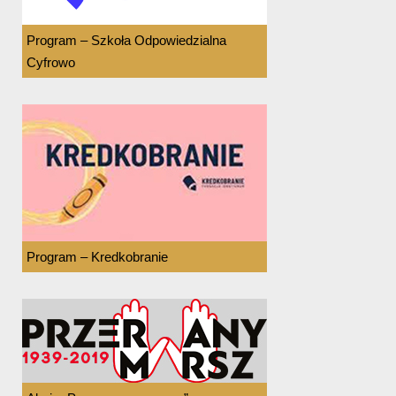
Program – Szkoła Odpowiedzialna
Cyfrowo
Program – Kredkobranie