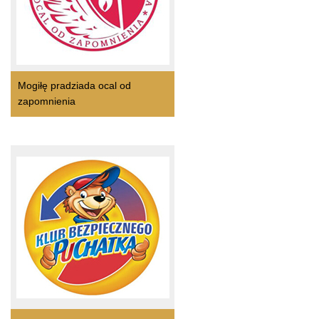
Mogiłę pradziada ocal od
zapomnienia