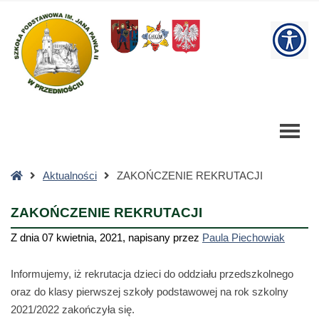
ZAKOŃCZENIE
REKRUTACJI
W
-
Szkoła
bu
Podstawowa
Strona
Aktualności
ZAKOŃCZENIE REKRUTACJI
główna
ZAKOŃCZENIE REKRUTACJI
Z dnia
07 kwietnia, 2021
,
napisany przez
Paula Piechowiak
Informujemy, iż rekrutacja dzieci do oddziału przedszkolnego
oraz do klasy pierwszej szkoły podstawowej na rok szkolny
2021/2022 zakończyła się.