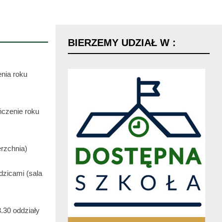
BIERZEMY
UDZIAŁ
W
:
nia roku
ńczenie roku
rzchnia)
dzicami (sala
3.30 oddziały