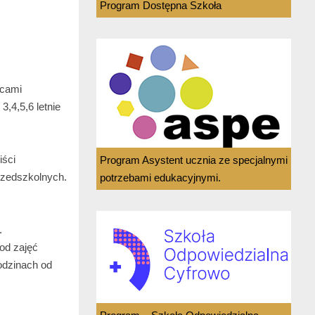
Program Dostępna Szkoła
wcami
,4,5,6 letnie
iści
Program Asystent ucznia ze specjalnymi
przedszkolnych.
potrzebami edukacyjnymi.
.
od zajęć
odzinach od