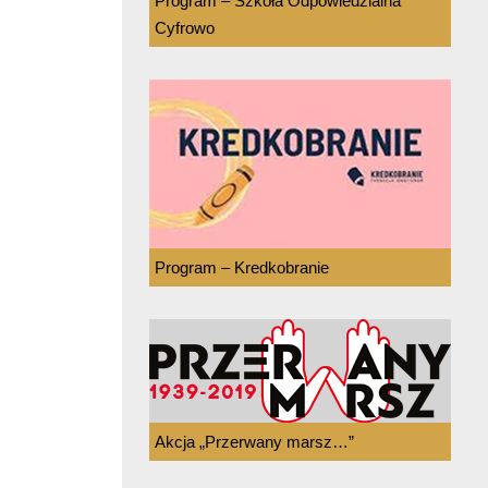
Program – Szkoła Odpowiedzialna
Cyfrowo
Program – Kredkobranie
Akcja „Przerwany marsz…”