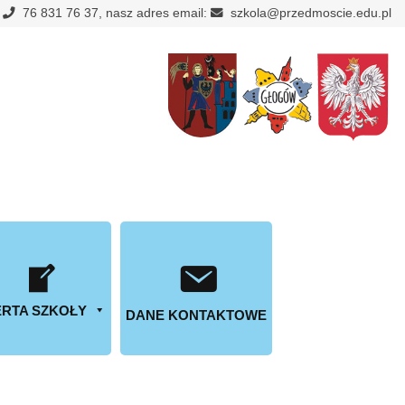
:
76 831 76 37, nasz adres email:
szkola@przedmoscie.edu.pl
RTA SZKOŁY
DANE KONTAKTOWE