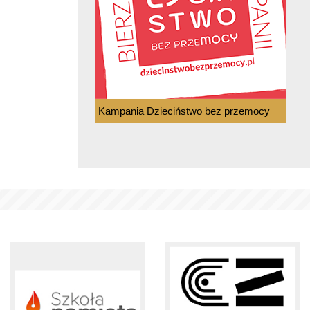
Kampania Dzieciństwo bez przemocy