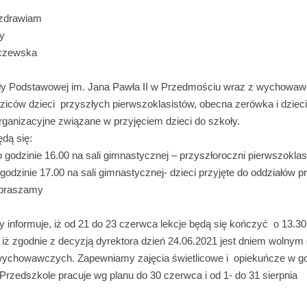
ozdrawiam
ły
rczewska
ły Podstawowej im. Jana Pawła II w Przedmościu wraz z wychowa
ziców dzieci przyszłych pierwszoklasistów, obecna zerówka i dzieci 3
rganizacyjne związane w przyjęciem dzieci do szkoły.
dą się:
 godzinie 16.00 na sali gimnastycznej – przyszłoroczni pierwszoklas
godzinie 17.00 na sali gimnastycznej- dzieci przyjęte do oddziałów 
apraszamy
y informuje, iż od 21 do 23 czerwca lekcje będą się kończyć o 13.30
ż zgodnie z decyzją dyrektora dzień 24.06.2021 jest dniem wolnym 
ychowawczych. Zapewniamy zajęcia świetlicowe i opiekuńcze w g
 Przedszkole pracuje wg planu do 30 czerwca i od 1- do 31 sierpnia