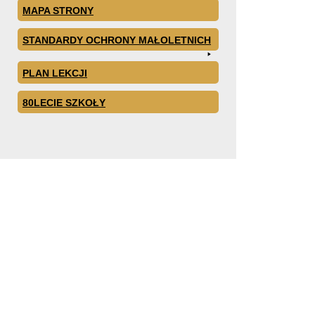
MAPA STRONY
STANDARDY OCHRONY MAŁOLETNICH
PLAN LEKCJI
80LECIE SZKOŁY