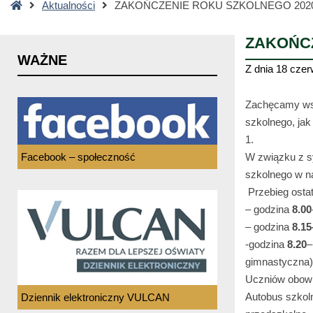
Strona
Aktualności
ZAKOŃCZENIE ROKU SZKOLNEGO 2020
główna
ZAKOŃCZ
WAŻNE
Z dnia
18 czer
Zachęcamy wsz
szkolnego, jak 
1.
Facebook – społeczność
W związku z s
szkolnego w na
Przebieg ostat
– godzina
8.00
– godzina
8.15
-godzina
8.20
–
gimnastyczna)
Uczniów obowią
Autobus szkoln
Dziennik elektroniczny VULCAN