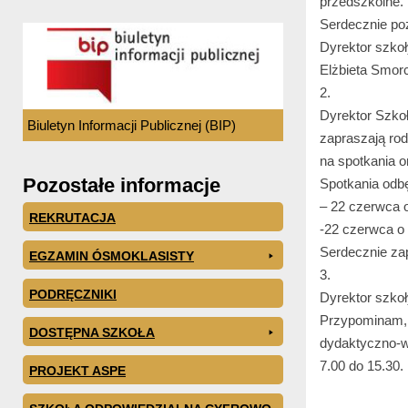
przedszkolne.
Serdecznie p
Dyrektor szko
Elżbieta Smo
2.
Dyrektor Szko
Biuletyn Informacji Publicznej (BIP)
zapraszają rod
na spotkania o
Pozostałe informacje
Spotkania odbę
– 22 czerwca o
REKRUTACJA
-22 czerwca o 
Serdecznie z
EGZAMIN ÓSMOKLASISTY
3.
PODRĘCZNIKI
Dyrektor szkoł
Przypominam, i
DOSTĘPNA SZKOŁA
dydaktyczno-w
7.00 do 15.30.
PROJEKT ASPE