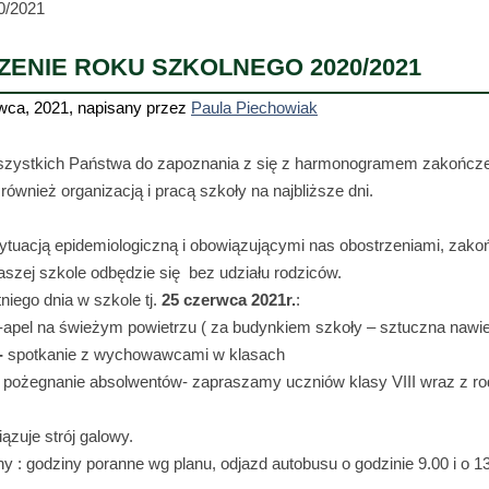
/2021
ENIE ROKU SZKOLNEGO 2020/2021
wca, 2021
,
napisany przez
Paula Piechowiak
ystkich Państwa do zapoznania z się z harmonogramem zakończe
również organizacją i pracą szkoły na najbliższe dni.
ytuacją epidemiologiczną i obowiązującymi nas obostrzeniami, zako
szej szkole odbędzie się bez udziału rodziców.
niego dnia w szkole tj.
25 czerwca 2021r.
:
-apel na świeżym powietrzu ( za budynkiem szkoły – sztuczna nawie
-
spotkanie z wychowawcami w klasach
 pożegnanie absolwentów- zapraszamy uczniów klasy VIII wraz z ro
zuje strój galowy.
y : godziny poranne wg planu, odjazd autobusu o godzinie 9.00 i o 1