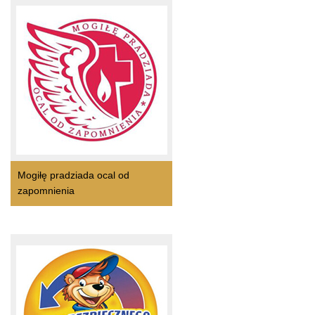
Mogiłę pradziada ocal od
zapomnienia