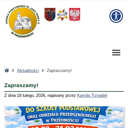
Zapraszamy!
-
W
Szkoła
Podstawowa
bu
Strona
Aktualności
Zapraszamy!
główna
Zapraszamy!
Z dnia
18 lutego, 2026
,
napisany przez
Kamila Trznadel