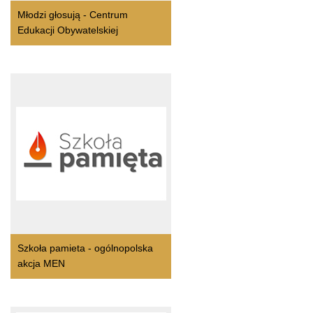
Młodzi głosują - Centrum
Edukacji Obywatelskiej
Szkoła pamieta - ogólnopolska
akcja MEN