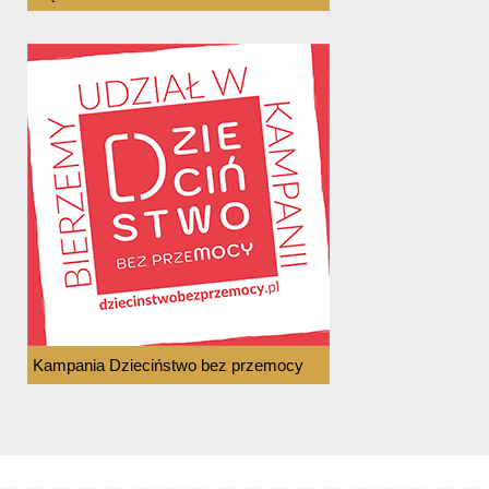
Kampania Dzieciństwo bez przemocy