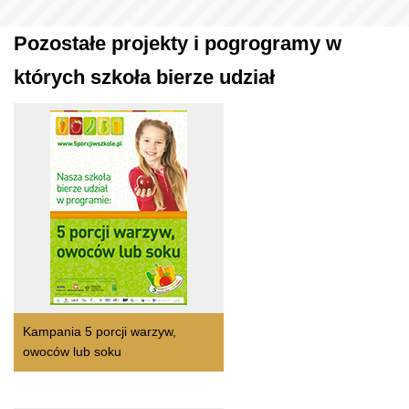
Pozostałe projekty i pogrogramy w
których szkoła bierze udział
Kampania 5 porcji warzyw,
owoców lub soku