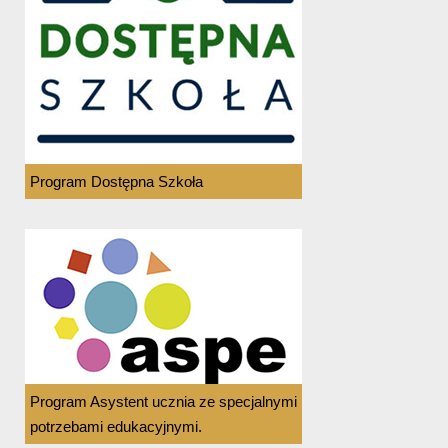
Program Dostępna Szkoła
Program Asystent ucznia ze specjalnymi
potrzebami edukacyjnymi.