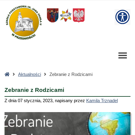
Zebranie
z
W
Rodzicami
-
bu
Szkoła
Podstawowa
Strona
Aktualności
Zebranie z Rodzicami
główna
Zebranie z Rodzicami
Z dnia
07 stycznia, 2023
,
napisany przez
Kamila Trznadel