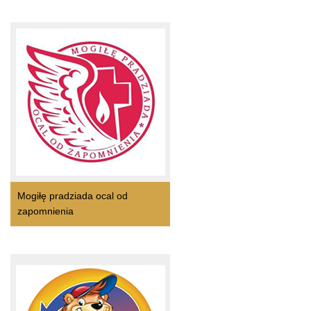
Mogiłę pradziada ocal od
zapomnienia