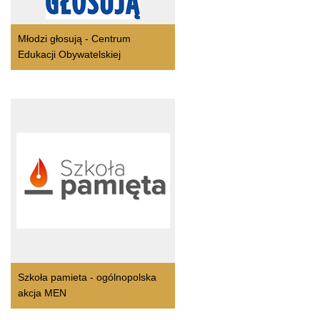
Młodzi głosują - Centrum
Edukacji Obywatelskiej
Szkoła pamieta - ogólnopolska
akcja MEN