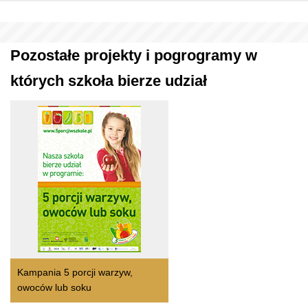
Pozostałe projekty i pogrogramy w
których szkoła bierze udział
Kampania 5 porcji warzyw,
owoców lub soku