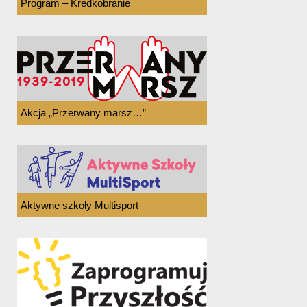
Program – Kredkobranie
Akcja „Przerwany marsz…”
Aktywne szkoły Multisport