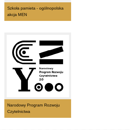
Szkoła pamieta - ogólnopolska
akcja MEN
Narodowy Program Rozwoju
Czytelnictwa