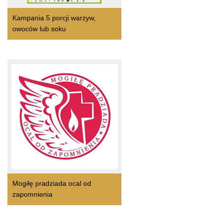
Kampania 5 porcji warzyw,
owoców lub soku
Mogiłę pradziada ocal od
zapomnienia