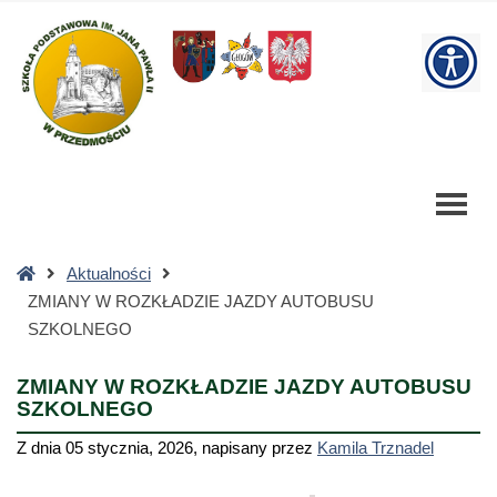
ZMIANY
W
W
ROZKŁADZIE
JAZDY
bu
AUTOBUSU
SZKOLNEGO
-
Szkoła
Podstawowa
Strona
Aktualności
główna
ZMIANY W ROZKŁADZIE JAZDY AUTOBUSU
SZKOLNEGO
ZMIANY W ROZKŁADZIE JAZDY AUTOBUSU
SZKOLNEGO
Z dnia
05 stycznia, 2026
,
napisany przez
Kamila Trznadel