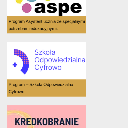
Program Asystent ucznia ze specjalnymi
potrzebami edukacyjnymi.
Program – Szkoła Odpowiedzialna
Cyfrowo