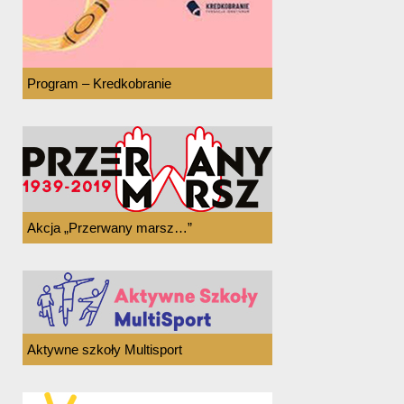
Program – Kredkobranie
Akcja „Przerwany marsz…”
Aktywne szkoły Multisport