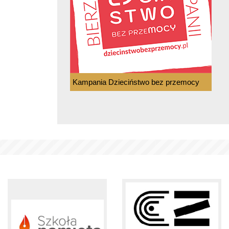
Kampania Dzieciństwo bez przemocy