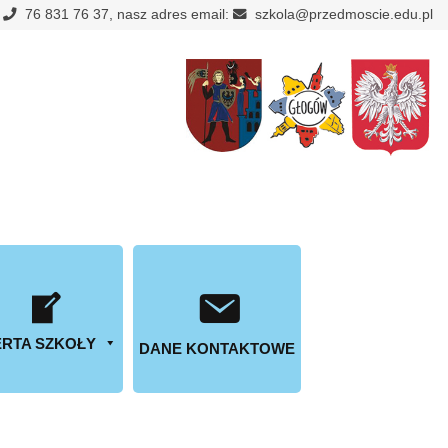
:
76 831 76 37, nasz adres email:
szkola@przedmoscie.edu.pl
RTA SZKOŁY
DANE KONTAKTOWE