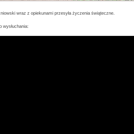
iowski wraz z opiekunami przesyła życzenia świąteczne.
 wysłuchania: