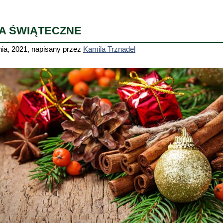
A ŚWIĄTECZNE
nia, 2021
,
napisany przez
Kamila Trznadel