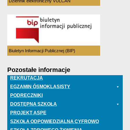
Dziennik elektroniczny VULCAN
Biuletyn Informacji Publicznej (BIP)
Pozostałe informacje
REKRUTACJA
EGZAMIN ÓSMOKLASISTY
PODRĘCZNIKI
DOSTĘPNA SZKOŁA
PROJEKT ASPE
SZKOŁA ODPOWIEDZIALNA CYFROWO