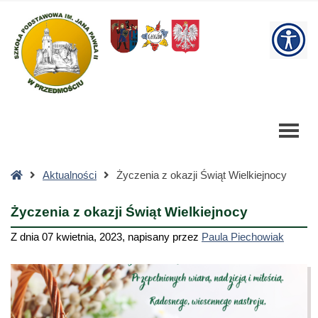
Życzenia
z
W
okazji
Świąt
bu
Wielkiejnocy
-
Szkoła
Podstawowa
Strona
Aktualności
Życzenia z okazji Świąt Wielkiejnocy
główna
Życzenia z okazji Świąt Wielkiejnocy
Z dnia
07 kwietnia, 2023
,
napisany przez
Paula Piechowiak