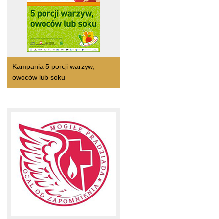
Kampania 5 porcji warzyw,
owoców lub soku