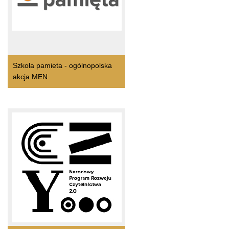
Szkoła pamieta - ogólnopolska
akcja MEN