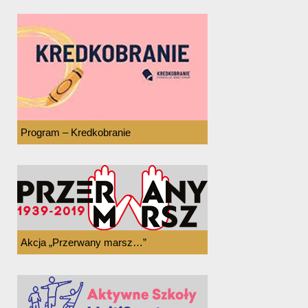
Program – Kredkobranie
Akcja „Przerwany marsz…”