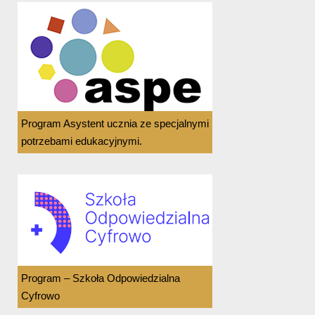
Program Asystent ucznia ze specjalnymi
potrzebami edukacyjnymi.
Program – Szkoła Odpowiedzialna
Cyfrowo