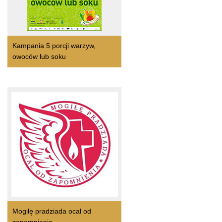
Kampania 5 porcji warzyw,
owoców lub soku
Mogiłę pradziada ocal od