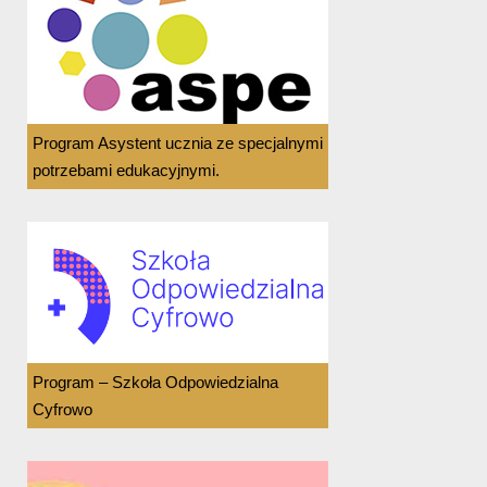
Program Asystent ucznia ze specjalnymi
potrzebami edukacyjnymi.
Program – Szkoła Odpowiedzialna
Cyfrowo