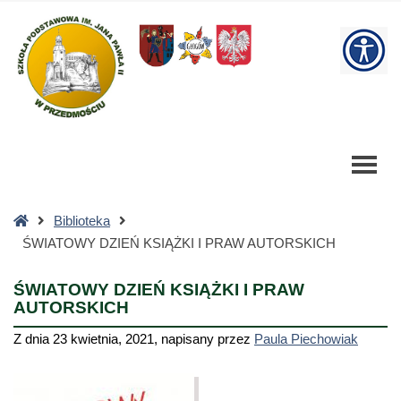
ŚWIATOWY
DZIEŃ
W
KSIĄŻKI
I
bu
PRAW
AUTORSKICH
-
Szkoła
Podstawowa
Strona
Biblioteka
główna
ŚWIATOWY DZIEŃ KSIĄŻKI I PRAW AUTORSKICH
ŚWIATOWY DZIEŃ KSIĄŻKI I PRAW
AUTORSKICH
Z dnia
23 kwietnia, 2021
,
napisany przez
Paula Piechowiak