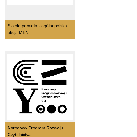
Szkoła pamieta - ogólnopolska
akcja MEN
Narodowy Program Rozwoju
Czytelnictwa