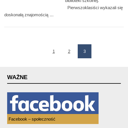
biblioteki szkolnej.
Pierwszoklasiści wykazali się
doskonałą znajomością …
1
2
3
(current)
WAŻNE
Facebook – społeczność