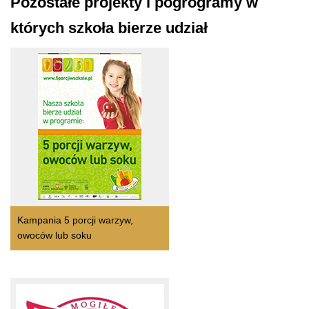
Pozostałe projekty i pogrogramy w
których szkoła bierze udział
Kampania 5 porcji warzyw,
owoców lub soku