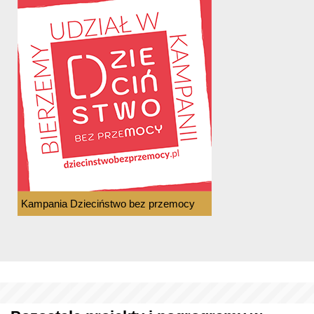
Kampania Dzieciństwo bez przemocy