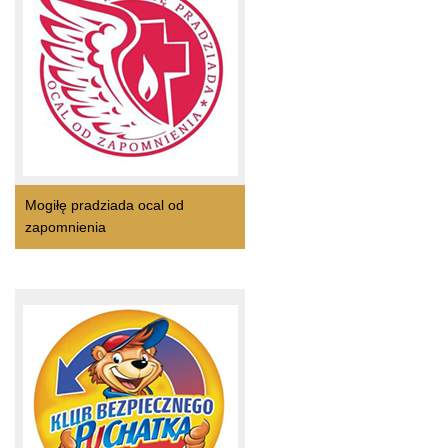
Mogiłę pradziada ocal od
zapomnienia