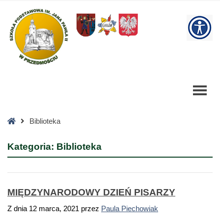
Biblioteka
Archives
W
-
Strona
bu
3
z
3
-
Szkoła
Podstawowa
Strona
Biblioteka
główna
Kategoria:
Biblioteka
MIĘDZYNARODOWY DZIEŃ PISARZY
Z dnia
12 marca, 2021
przez
Paula Piechowiak