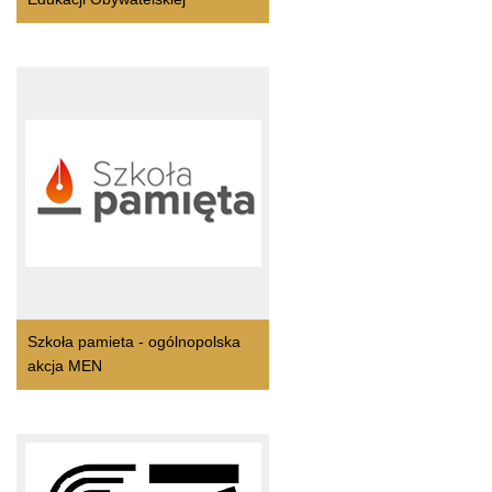
Szkoła pamieta - ogólnopolska
akcja MEN