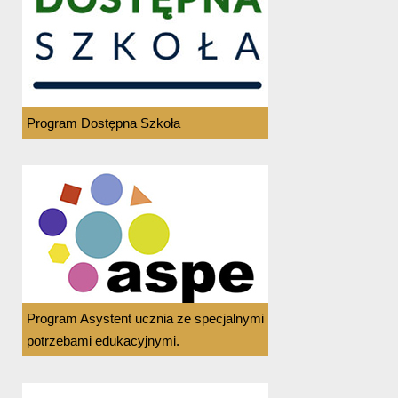
Program Dostępna Szkoła
Program Asystent ucznia ze specjalnymi
potrzebami edukacyjnymi.