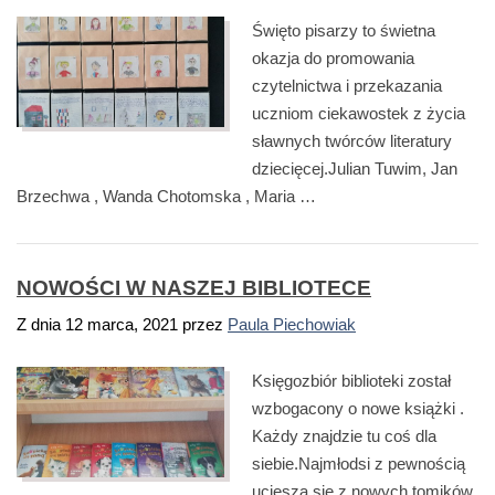
Święto pisarzy to świetna
okazja do promowania
czytelnictwa i przekazania
uczniom ciekawostek z życia
sławnych twórców literatury
dziecięcej.Julian Tuwim, Jan
Brzechwa , Wanda Chotomska , Maria …
NOWOŚCI W NASZEJ BIBLIOTECE
Z dnia
12 marca, 2021
przez
Paula Piechowiak
Księgozbiór biblioteki został
wzbogacony o nowe książki .
Każdy znajdzie tu coś dla
siebie.Najmłodsi z pewnością
ucieszą się z nowych tomików