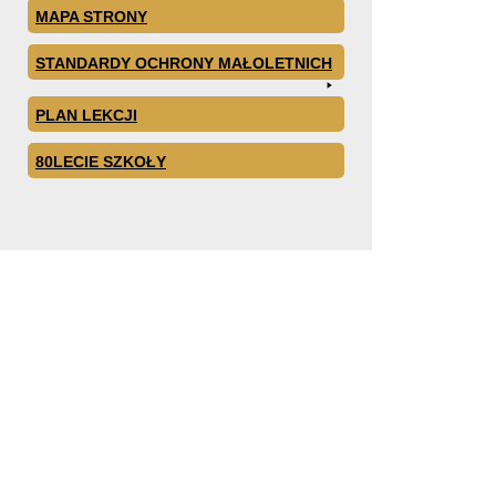
MAPA STRONY
STANDARDY OCHRONY MAŁOLETNICH
PLAN LEKCJI
80LECIE SZKOŁY