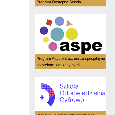
Program Dostępna Szkoła
Program Asystent ucznia ze specjalnymi
potrzebami edukacyjnymi.