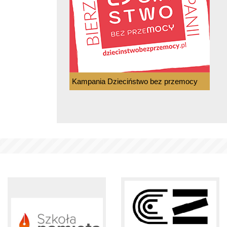
Kampania Dzieciństwo bez przemocy