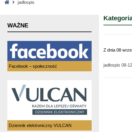
Strona
jadłospis
główna
Kategori
WAŻNE
Z dnia
08 wrze
jadłospis 08-1
Facebook – społeczność
Dziennik elektroniczny VULCAN