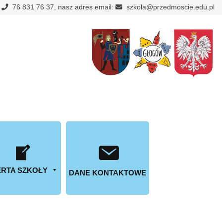
:
76 831 76 37, nasz adres email:
szkola@przedmoscie.edu.pl
RTA SZKOŁY
DANE KONTAKTOWE