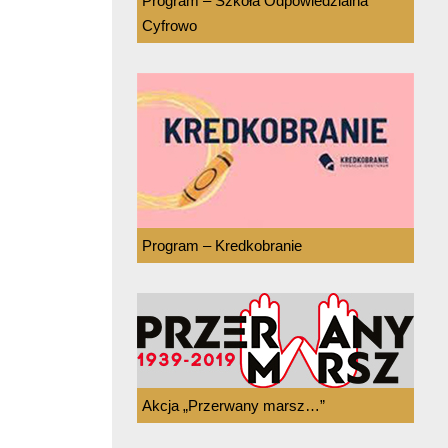
Program – Szkoła Odpowiedzialna
Cyfrowo
Program – Kredkobranie
Akcja „Przerwany marsz…”