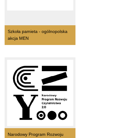
Szkoła pamieta - ogólnopolska
akcja MEN
Narodowy Program Rozwoju