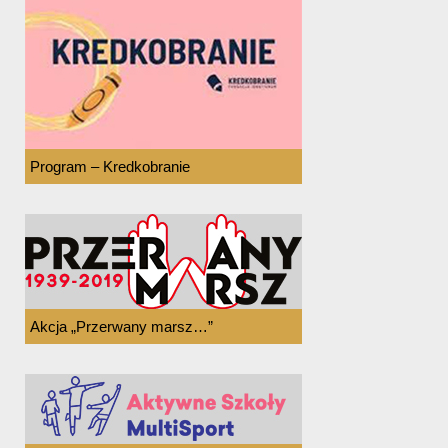
Program – Kredkobranie
Akcja „Przerwany marsz…”