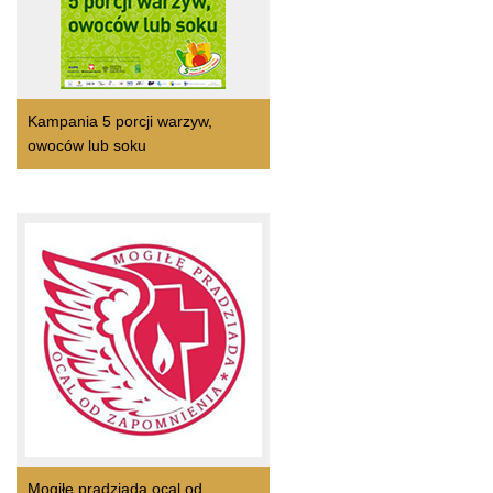
Kampania 5 porcji warzyw,
owoców lub soku
Mogiłę pradziada ocal od