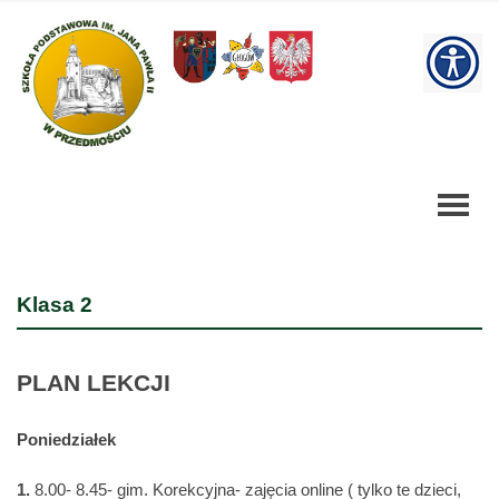
Klasa
2
W
-
Szkoła
bu
Podstawowa
Klasa 2
PLAN LEKCJI
Poniedziałek
1.
8.00- 8.45- gim. Korekcyjna- zajęcia online ( tylko te dzieci,