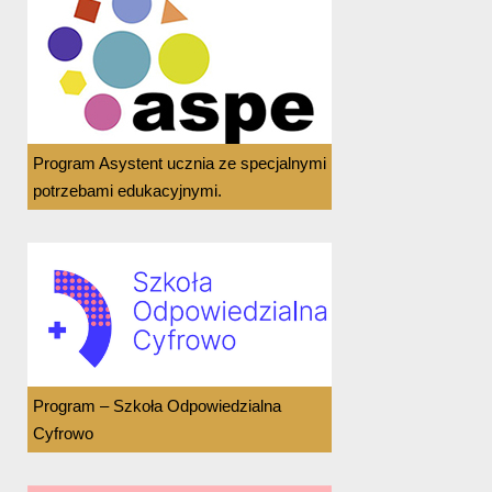
Program Asystent ucznia ze specjalnymi
potrzebami edukacyjnymi.
Program – Szkoła Odpowiedzialna
Cyfrowo