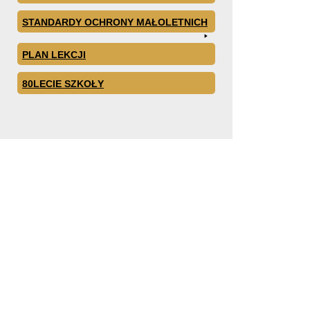
STANDARDY OCHRONY MAŁOLETNICH
PLAN LEKCJI
80LECIE SZKOŁY