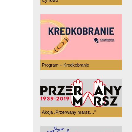
Cyfrowo
Program – Kredkobranie
Akcja „Przerwany marsz…”