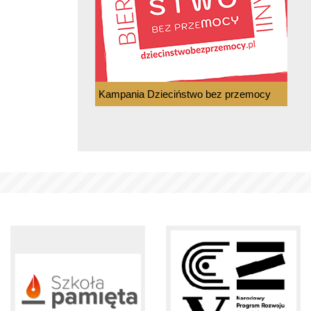
Kampania Dzieciństwo bez przemocy