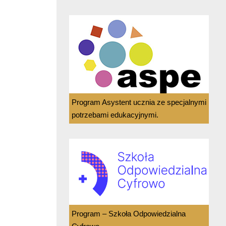
Program Asystent ucznia ze specjalnymi
potrzebami edukacyjnymi.
Program – Szkoła Odpowiedzialna