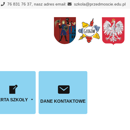
:
76 831 76 37, nasz adres email:
szkola@przedmoscie.edu.pl
RTA SZKOŁY
DANE KONTAKTOWE