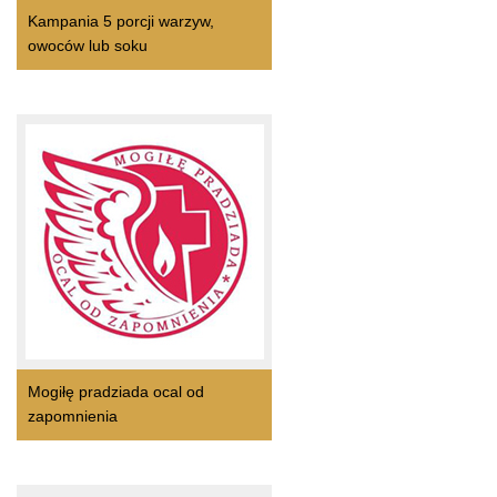
Kampania 5 porcji warzyw,
owoców lub soku
Mogiłę pradziada ocal od
zapomnienia