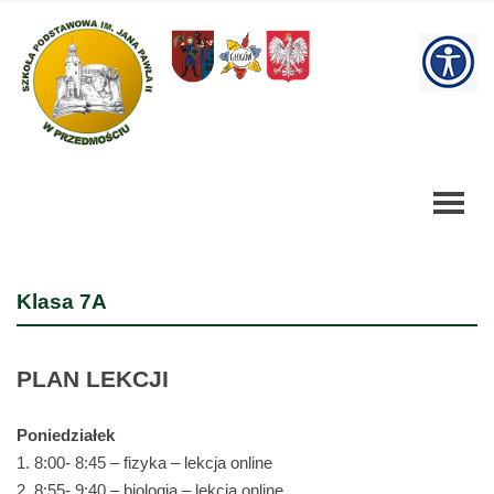
Klasa
7A
W
-
Szkoła
bu
Podstawowa
Klasa 7A
PLAN LEKCJI
Poniedziałek
1. 8:00- 8:45 – fizyka – lekcja online
2. 8:55- 9:40 – biologia – lekcja online