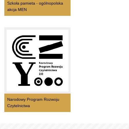
Szkoła pamieta - ogólnopolska
akcja MEN
Narodowy Program Rozwoju
Czytelnictwa