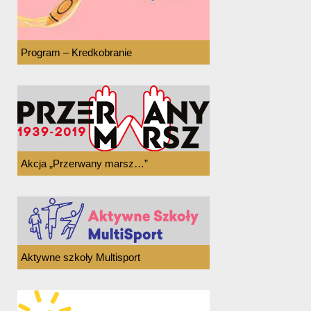
Program – Kredkobranie
Akcja „Przerwany marsz…”
Aktywne szkoły Multisport