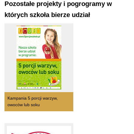
Pozostałe projekty i pogrogramy w
których szkoła bierze udział
Kampania 5 porcji warzyw,
owoców lub soku