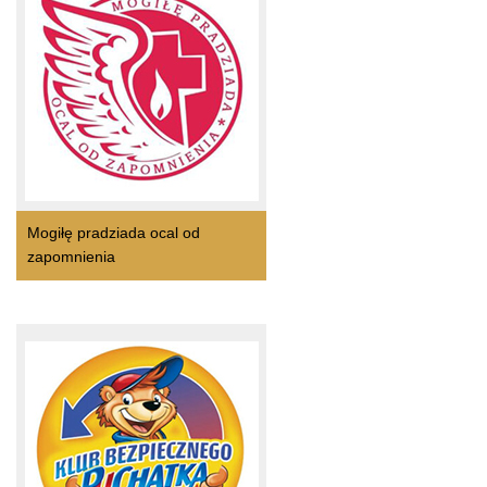
Mogiłę pradziada ocal od
zapomnienia