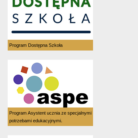
Program Dostępna Szkoła
Program Asystent ucznia ze specjalnymi
potrzebami edukacyjnymi.