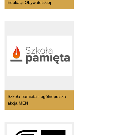
Edukacji Obywatelskiej
Szkoła pamieta - ogólnopolska
akcja MEN