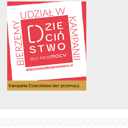
Kampania Dzieciństwo bez przemocy