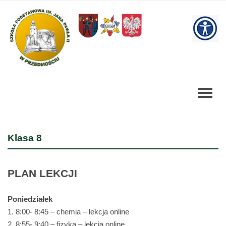
Klasa
8
W
-
Szkoła
bu
Podstawowa
Klasa 8
PLAN LEKCJI
Poniedziałek
1. 8:00- 8:45 – chemia – lekcja online
2. 8:55- 9:40 – fizyka – lekcja online