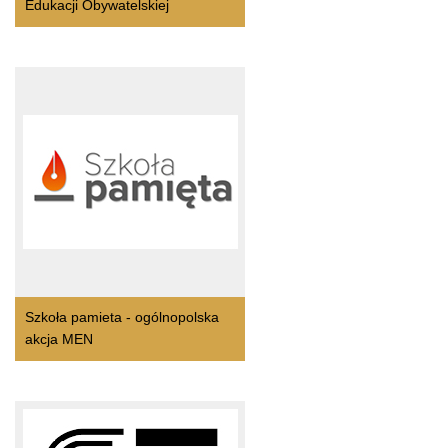
Edukacji Obywatelskiej
Szkoła pamieta - ogólnopolska
akcja MEN