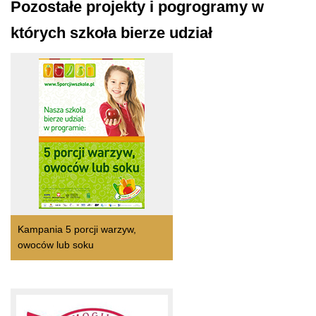
Pozostałe projekty i pogrogramy w
których szkoła bierze udział
Kampania 5 porcji warzyw,
owoców lub soku