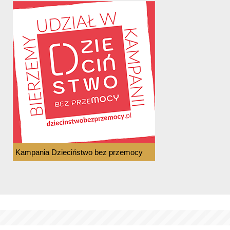
Kampania Dzieciństwo bez przemocy