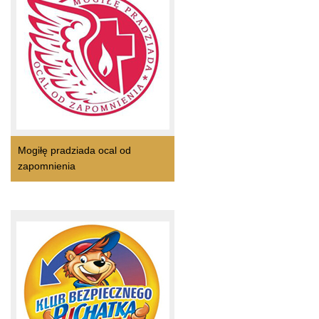
Mogiłę pradziada ocal od
zapomnienia