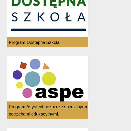
Program Dostępna Szkoła
Program Asystent ucznia ze specjalnymi
potrzebami edukacyjnymi.