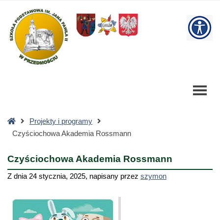
Czyściochowa
Akademia
W
Rossmann
-
bu
Szkoła
Podstawowa
Strona
Projekty i programy
główna
Czyściochowa Akademia Rossmann
Czyściochowa Akademia Rossmann
Z dnia
24 stycznia, 2025
,
napisany przez
szymon