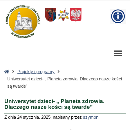
Uniwersytet
dzieci-
W
„
Planeta
bu
zdrowia.
Dlaczego
nasze
kości
są
twarde”
Strona
Projekty i programy
-
główna
Uniwersytet dzieci- „ Planeta zdrowia. Dlaczego nasze kości
Szkoła
są twarde”
Podstawowa
Uniwersytet dzieci- „ Planeta zdrowia.
Dlaczego nasze kości są twarde”
Z dnia
24 stycznia, 2025
,
napisany przez
szymon