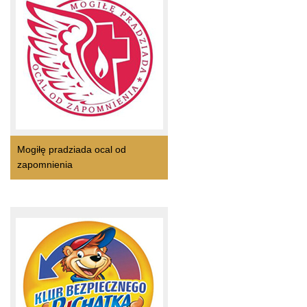
Mogiłę pradziada ocal od
zapomnienia