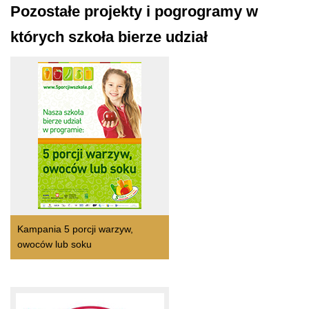
Pozostałe projekty i pogrogramy w
których szkoła bierze udział
Kampania 5 porcji warzyw,
owoców lub soku