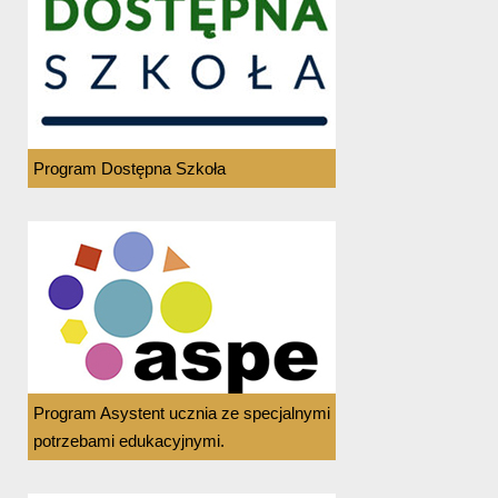
Program Dostępna Szkoła
Program Asystent ucznia ze specjalnymi
potrzebami edukacyjnymi.