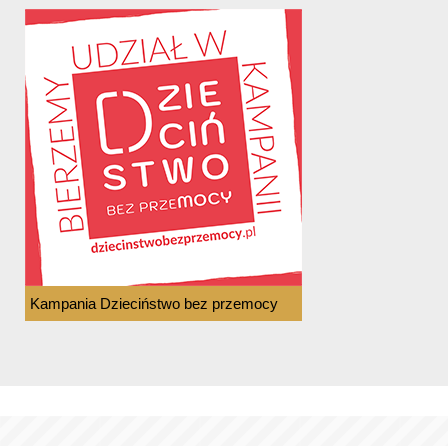
Kampania Dzieciństwo bez przemocy