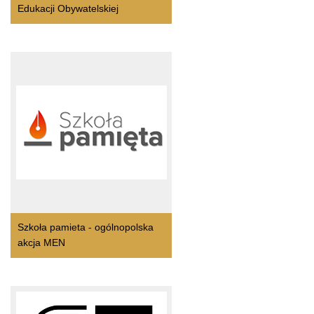
Edukacji Obywatelskiej
Szkoła pamieta - ogólnopolska
akcja MEN