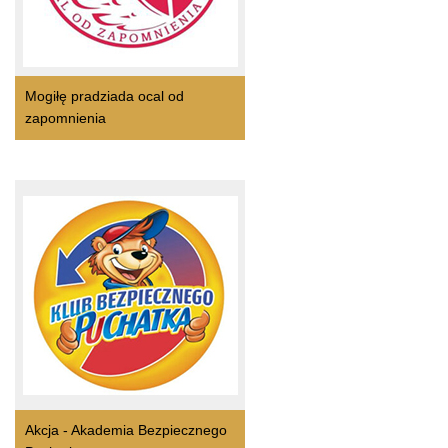
Mogiłę pradziada ocal od
zapomnienia
Akcja - Akademia Bezpiecznego