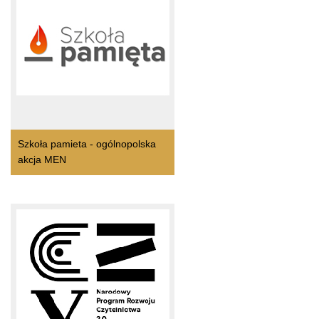
Szkoła pamieta - ogólnopolska
akcja MEN