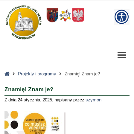
Znamię!
Znam
W
je?
-
bu
Szkoła
Podstawowa
Strona
Projekty i programy
Znamię! Znam je?
główna
Znamię! Znam je?
Z dnia
24 stycznia, 2025
,
napisany przez
szymon