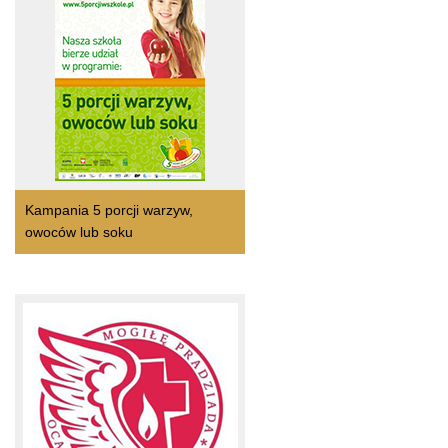
Kampania 5 porcji warzyw,
owoców lub soku