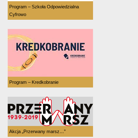
Program – Szkoła Odpowiedzialna
Cyfrowo
Program – Kredkobranie
Akcja „Przerwany marsz…”