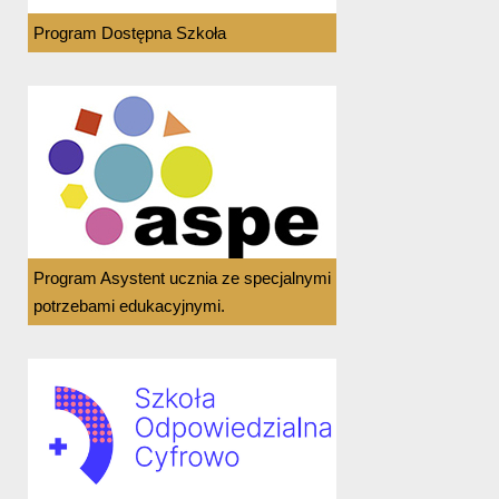
Program Dostępna Szkoła
Program Asystent ucznia ze specjalnymi
potrzebami edukacyjnymi.